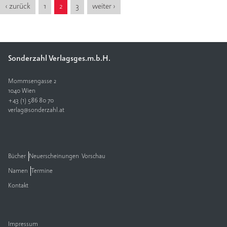
‹ zurück
1
2
3
weiter ›
Sonderzahl Verlagsges.m.b.H.
Mommsengasse 2
1040 Wien
+43 (1) 586 80 70
verlag@sonderzahl.at
Bücher
Neuerscheinungen
Vorschau
Namen
Termine
Kontakt
Impressum