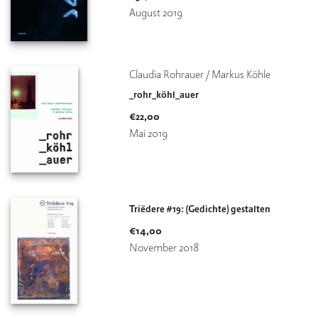
August 2019
V
e
rl
a
Claudia Rohrauer / Markus Köhle
g
_rohr_köhl_auer
K
€
22,00
o
Mai 2019
n
t
a
k
t
Triëdere #19: (Gedichte) gestalten
€
14,00
November 2018