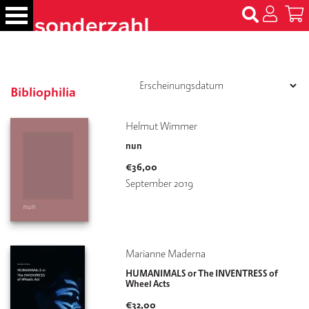
S
k
i
p
B
t
ü
c
o
Bibliophilia
h
c
e
o
Helmut Wimmer
r
n
nun
t
N
€
36,00
e
a
September 2019
m
n
e
t
n
T
Marianne Maderna
er
HUMANIMALS or The INVENTRESS of
m
Wheel Acts
in
e
€
32,00