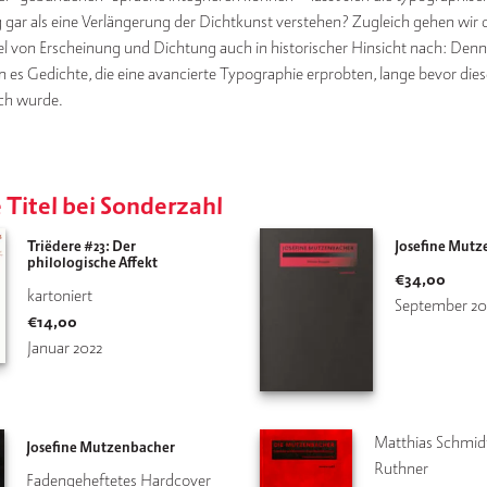
ar als eine Verlängerung der Dichtkunst verstehen? Zugleich gehen wir
l von Erscheinung und Dichtung auch in historischer Hinsicht nach: Denn
n es Gedichte, die eine avancierte Typographie erprobten, lange bevor dies
ch wurde.
 Titel bei Sonderzahl
Triëdere #23: Der
Josefine Mutz
philologische Affekt
€
34,00
kartoniert
September 20
€
14,00
Januar 2022
Matthias Schmidt
Josefine Mutzenbacher
Ruthner
Fadengeheftetes Hardcover