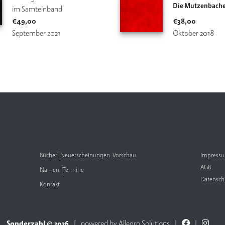
Die Mutzenbache
im Samteinband
€
49,00
€
38,00
September 2021
Oktober 2018
Bücher
Neuerscheinungen
Vorschau
Impress
AGB
Namen
Termine
Datensch
Kontakt
Sonderzahl © 2026
powered by
Allegro Solutions