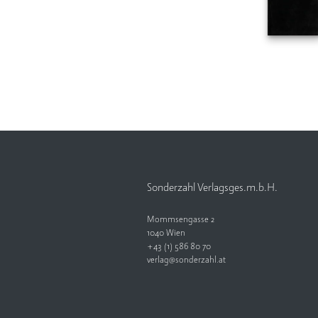
Sonderzahl Verlagsges.m.b.H.
Mommsengasse 2
1040 Wien
+43 (1) 586 80 70
verlag@sonderzahl.at