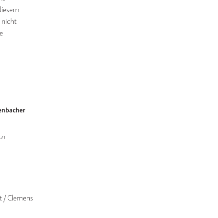
 diesem
 nicht
e
enbacher
21
 / Clemens 