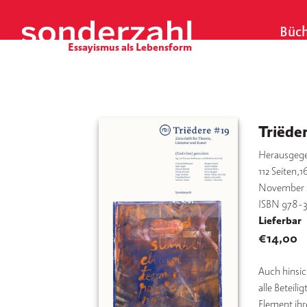
S
k
Büch
i
p
t
o
c
o
Triëder
n
Herausgeg
t
112
Seiten,1
e
November 
n
ISBN 978-
t
Lieferbar
€
14,00
Auch hinsic
alle Beteili
Element ihr