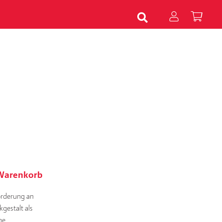
 Warenkorb
forderung an
kgestalt als
he