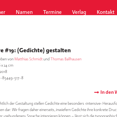
er
Namen
Termine
Verlag
Kontakt
e #19: (Gedichte) gestalten
eben von
Matthias Schmidt
und
Thomas Ballhausen
6 x 24 cm
2018
3-85449-517-8
In den
htlich der Gestaltung stellen Gedichte eine besonders ›intensive‹ Heraus
gten dar: Wir fragen daher einerseits, inwiefern Gedichte ihre konkrete Druc
er ›gebundenen‹ Sprache integrieren können – lässt sich die typographisc