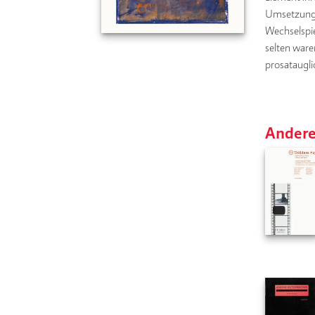
Umsetzung g
Wechselspie
selten ware
prosataugli
Andere