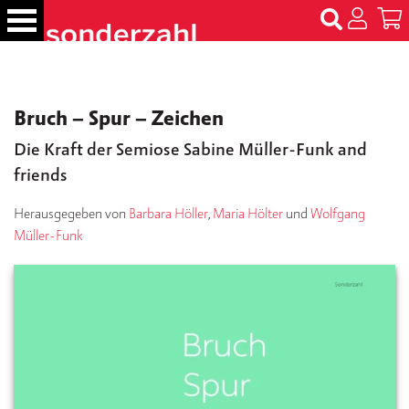
S
k
i
p
B
t
ü
Bruch – Spur – Zeichen
c
o
h
c
Die Kraft der Semiose Sabine Müller-Funk and
e
o
r
friends
n
t
N
Herausgegeben von
Barbara Höller
,
Maria Hölter
und
Wolfgang
e
a
Müller-Funk
m
n
e
t
n
T
er
m
in
e