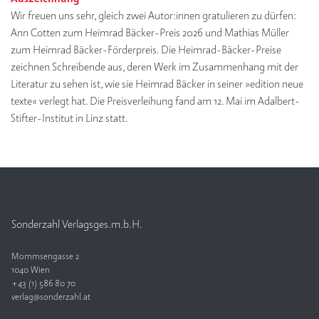
Wir freuen uns sehr, gleich zwei Autor:innen gratulieren zu dürfen:
Ann Cotten zum Heimrad Bäcker-Preis 2026 und Mathias Müller
zum Heimrad Bäcker-Förderpreis. Die Heimrad-Bäcker-Preise
zeichnen Schreibende aus, deren Werk im Zusammenhang mit der
Literatur zu sehen ist, wie sie Heimrad Bäcker in seiner »edition neue
texte« verlegt hat. Die Preisverleihung fand am 12. Mai im Adalbert-
Stifter-Institut in Linz statt.
Sonderzahl Verlagsges.m.b.H.
Mommsengasse 2
1040 Wien
+43 (1) 586 80 70
verlag@sonderzahl.at