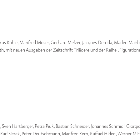
kus Köhle, Manfred Moser, Gerhard Melzer, Jacques Derrida, Marlen Mairho
oth, mit neuen Ausgaben der Zeitschrift Triëdere und der Reihe „Figuration
, Sven Hartberger, Petra Piuk, Bastian Schneider, Johannes Schmidl, Giorg
arl Sierek, Peter Deutschmann, Manfred Kern, Raffael Hiden, Werner Mich