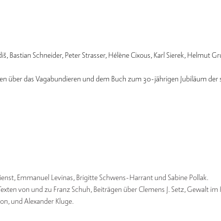
di
š, Bastian Schneider, Peter Strasser, Hélène Cixous, Karl Sierek, Helmut 
ten über das Vagabundieren und dem Buch zum 30-jährigen Jubiläum der s
enst, Emmanuel Levinas, Brigitte Schwens-Harrant und Sabine Pollak.
ten von und zu Franz Schuh, Beiträgen über Clemens J. Setz, Gewalt im 
ion, und Alexander Kluge.