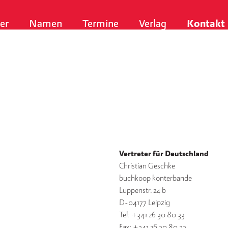
er
Namen
Termine
Verlag
Kontakt
Vertreter für Deutschland
Christian Geschke
buchkoop konterbande
Luppenstr. 24 b
D-04177 Leipzig
Tel: +341 26 30 80 33
Fax: +341 26 30 80 33