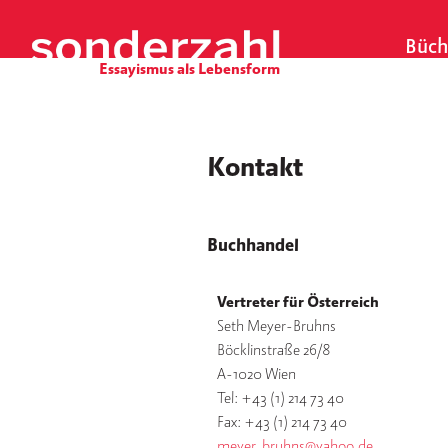
S
k
Büch
i
p
t
o
c
Kontakt
o
n
t
Buchhandel
e
n
t
Vertreter für Österreich
Seth Meyer-Bruhns
Böcklinstraße 26/8
A-1020 Wien
Tel: +43 (1) 214 73 40
Fax: +43 (1) 214 73 40
meyer_bruhns@yahoo.de