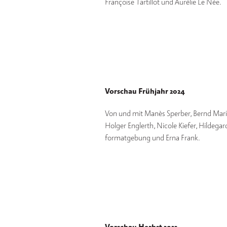
Françoise Tartillot und Aurélie Le Née.
Vorschau Frühjahr 2024
Von und mit Manès Sperber, Bernd Marin,
Holger Englerth, Nicole Kiefer, Hildeg
formatgebung und Erna Frank.