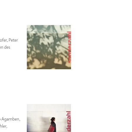
fer, Peter
en des
io Agamben,
ler,