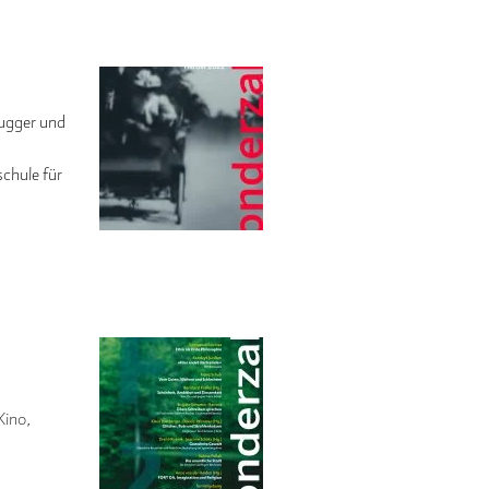
Grugger und
chule für
Kino,