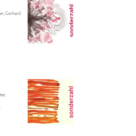
er, Gerhard
ter,
r