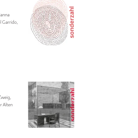
ianna
 Garrido,
Zweig,
r Alten