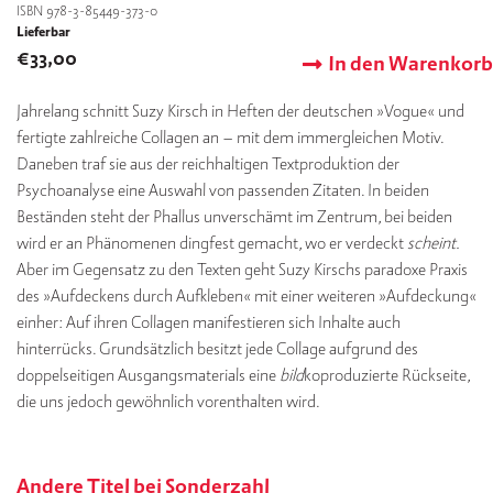
ISBN 978-3-85449-373-0
Lieferbar
€
33,00
In den Warenkorb
Jahrelang schnitt Suzy Kirsch in Heften der deutschen »Vogue« und
fertigte zahlreiche Collagen an – mit dem immergleichen Motiv.
Daneben traf sie aus der reichhaltigen Textproduktion der
Psychoanalyse eine Auswahl von passenden Zitaten. In beiden
Beständen steht der Phallus unverschämt im Zentrum, bei beiden
wird er an Phänomenen dingfest gemacht, wo er verdeckt
scheint.
Aber im Gegensatz zu den Texten geht Suzy Kirschs paradoxe Praxis
des »Aufdeckens durch Aufkleben« mit einer weiteren »Aufdeckung«
einher: Auf ihren Collagen manifestieren sich Inhalte auch
hinterrücks. Grundsätzlich besitzt jede Collage aufgrund des
doppelseitigen Ausgangsmaterials eine
bild
koproduzierte Rückseite,
die uns jedoch gewöhnlich vorenthalten wird.
Andere Titel bei Sonderzahl