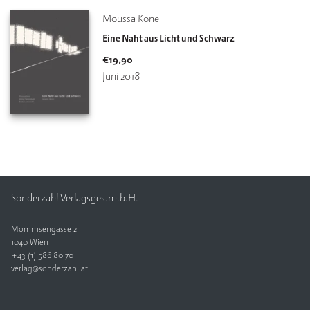
Moussa Kone
Eine Naht aus Licht und Schwarz
€
19,90
Juni 2018
Sonderzahl Verlagsges.m.b.H.
Mommsengasse 2
1040 Wien
+43 (1) 586 80 70
verlag@sonderzahl.at