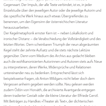
Gegenwart. Der Impuls, der alle Texte verbindet, ist es, in jeder
Einzelstudie über den jeweiligen Autor oder die jeweilige Autorin und
das spezifische Werk hinaus auch etwas Übergreifendes zu
benennen, um den Eigensinn der österreichischen Literatur
herauszuarbeiten.
Der Kegelmetaphorik ernster Kern ist – neben Lokalkolorit und
ironischer Distanz – die Verabschiedung der Vollständigkeit und des
letzten Wortes: Dem scheinbaren Triumph der neun abgeräumten
Kegel steht der zehnte Aufsatz und die stets nächste Lektüre
gegenüber. Denn vom Medium des Archivs aus gedacht bleiben
auch die wohlkanonisierten Autorinnen und Autoren stets aufs Neue
zu interpretieren, deren Werke, Widersprüche und Relationen
untereinander neu zu bedenken. Entsprechend lässt sich
beispielsweise fragen, ob Anton Wildgans nicht lieber doch dem
Vergessen anheim gegeben werden sollte. Neu gelesen werden
zudem Ödön von Horváth, die archivierte Avantgarde entgegen
deren tradierter Gestalt oder die kleine Literatur der Elfriede Gerstl.
Mit Beiträgen zu Handkes »Theater als Text«, der dichterischen