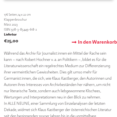
176
Seiten,14 x 22 cm
Klappenbroschur
März 2023
ISBN 978-3-85449-618-2
Lieferbar
€
25,00
In den Warenkorb
Während das Archiv für Journalist:innen ein Mittel der Rache sein
kann – nach Robert Hochner v. a. an Politikern –, bildet es für die
Literaturwissenschaft ein regelrechtes Medium zur Differenzierung
ihrer vermeintlichen Gewissheiten. Dies gilt umso mehr für
Germanist:innen, die sich, wie Klaus Kastberger, den Autorinnen und
Autoren ihres Interesses von Archivbeständen her nähern, um nicht
nur literarische Texte, sondern auch liebgewonnene Klischees,
Wertungen und Interpretationen neu in den Blick zu nehmen.
In ALLE NEUNE, einer Sammlung von Einzelanalysen der letzten
Dekade, widmet sich Klaus Kastberger der österreichischen Literatur
seit den beginnenden 1930er Jahren bis in die unmittelbare