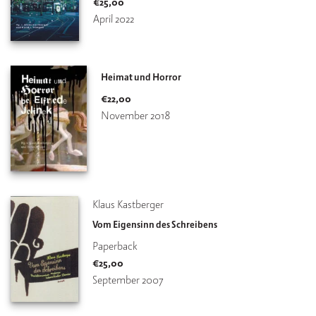
€
25,00
April 2022
Heimat und Horror
€
22,00
November 2018
Klaus Kastberger
Vom Eigensinn des Schreibens
Paperback
€
25,00
September 2007