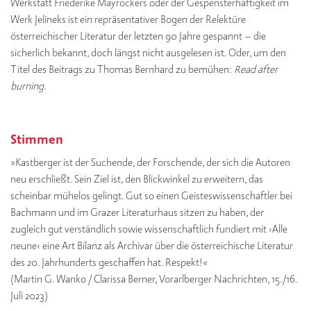
Werkstatt Friederike Mayröckers oder der Gespensterhaftigkeit im
Werk Jelineks ist ein repräsentativer Bogen der Relektüre
österreichischer Literatur der letzten 90 Jahre gespannt – die
sicherlich bekannt, doch längst nicht ausgelesen ist. Oder, um den
Titel des Beitrags zu Thomas Bernhard zu bemühen:
Read after
burning.
Stimmen
»Kastberger ist der Suchende, der Forschende, der sich die Autoren
neu erschließt. Sein Ziel ist, den Blickwinkel zu erweitern, das
scheinbar mühelos gelingt. Gut so einen Geisteswissenschaftler bei
Bachmann und im Grazer Literaturhaus sitzen zu haben, der
zugleich gut verständlich sowie wissenschaftlich fundiert mit ›Alle
neune‹ eine Art Bilanz als Archivar über die österreichische Literatur
des 20. Jahrhunderts geschaffen hat. Respekt!«
(Martin G. Wanko / Clarissa Berner, Vorarlberger Nachrichten, 15./16.
Juli 2023)