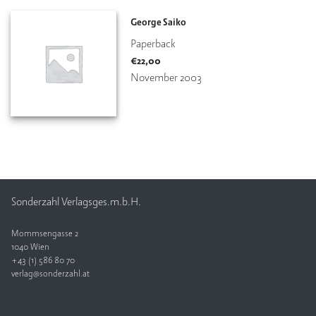
George Saiko
Paperback
€
22,00
November 2003
Sonderzahl Verlagsges.m.b.H.
Mommsengasse 2
1040 Wien
+43 (1) 586 80 70
verlag@sonderzahl.at