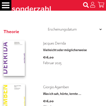
S
k
i
p
B
t
ü
c
o
Theorie
h
c
e
o
Jacques Derrida
r
n
Vielleicht oder möglicherweise
t
N
€
16,00
e
a
Februar 2025
m
n
e
t
n
T
Giorgio Agamben
er
Was ich sah, hörte, lernte …
m
in
€
16,00
e