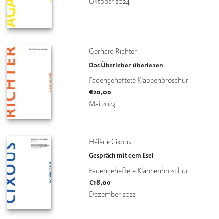
Oktober 2024
V
e
rl
a
Gerhard Richter
g
Das Überleben überleben
K
Fadengeheftete Klappenbroschur
o
€
20,00
n
Mai 2023
t
a
k
t
Hélène Cixous
Gespräch mit dem Esel
Fadengeheftete Klappenbroschur
€
18,00
Dezember 2022