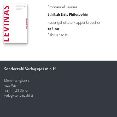
Emmanuel Levinas
Ethik als Erste Philosophie
Fadengeheftete Klappenbroschur
€
16,00
Februar 2022
Sonderzahl Verlagsges.m.b.H.
Mommsengasse 2
1040 Wien
+43 (1) 586 80 70
verlag@sonderzahl.at