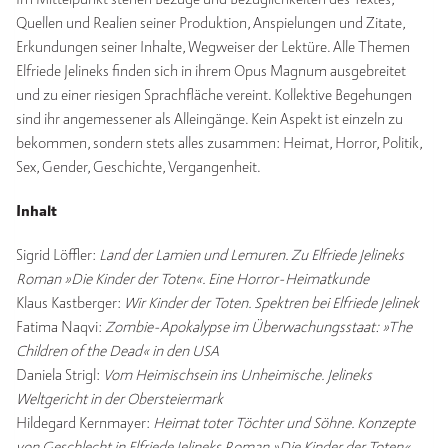
Quellen und Realien seiner Produktion, Anspielungen und Zitate,
Erkundungen seiner Inhalte, Wegweiser der Lektüre. Alle Themen
Elfriede Jelineks finden sich in ihrem Opus Magnum ausgebreitet
und zu einer riesigen Sprachfläche vereint. Kollektive Begehungen
sind ihr angemessener als Alleingänge. Kein Aspekt ist einzeln zu
bekommen, sondern stets alles zusammen: Heimat, Horror, Politik,
Sex, Gender, Geschichte, Vergangenheit.
Inhalt
Sigrid Löffler:
Land der Lamien und Lemuren. Zu Elfriede Jelineks
Roman »Die Kinder der Toten«. Eine Horror-Heimatkunde
Klaus Kastberger:
Wir Kinder der Toten. Spektren bei Elfriede Jelinek
Fatima Naqvi:
Zombie-Apokalypse im Überwachungsstaat: »The
Children of the Dead« in den USA
Daniela Strigl:
Vom Heimischsein ins Unheimische. Jelineks
Weltgericht in der Obersteiermark
Hildegard Kernmayer:
Heimat toter Töchter und Söhne. Konzepte
von Geschlecht in Elfriede Jelineks Roman »Die Kinder der Toten«