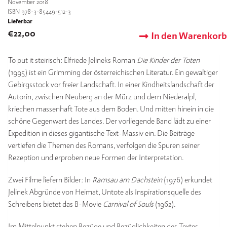
November 2018
ISBN 978-3-85449-512-3
Lieferbar
€
22,00
In den Warenkorb
To put it steirisch: Elfriede Jelineks Roman
Die Kinder der Toten
(1995) ist ein Grimming der österreichischen Literatur. Ein gewaltiger
Gebirgsstock vor freier Landschaft. In einer Kindheitslandschaft der
Autorin, zwischen Neuberg an der Mürz und dem Niederalpl,
kriechen massenhaft Tote aus dem Boden. Und mitten hinein in die
schöne Gegenwart des Landes. Der vorliegende Band lädt zu einer
Expedition in dieses gigantische Text-Massiv ein. Die Beiträge
vertiefen die Themen des Romans, verfolgen die Spuren seiner
Rezeption und erproben neue Formen der Interpretation.
Zwei Filme liefern Bilder: In
Ramsau am Dachstein
(1976) erkundet
Jelinek Abgründe von Heimat, Untote als Inspirationsquelle des
Schreibens bietet das B-Movie
Carnival of Souls
(1962).
Im Mittelpunkt stehen Bezüge und Bezüglichkeiten des Textes,