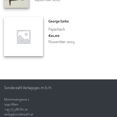
George Saiko
Paperback
€
22,00
November 2003
Sonderzahl Verlagsges.m.b.H.
Mommsengasse 2
1040 Wien
+43 (1) 586 80 70
verlag@sonderzahl.at