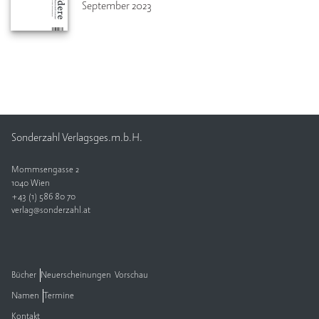
September 2023
Sonderzahl Verlagsges.m.b.H.
Mommsengasse 2
1040 Wien
+43 (1) 586 80 70
verlag@sonderzahl.at
Bücher
Neuerscheinungen
Vorschau
Namen
Termine
Kontakt