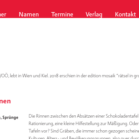
er
Namen
Termine
Verlag
Kontakt
OÖ, lebt in Wien und Kiel. 2018 erschien in der edition mosaik “rätsel in gr
enen
Die Rinnen zwischen den Absätzen einer Schokoladentafel b
n, Sprünge
Rationierung, eine kleine Hilfestellung zur Mäßigung. Ode
Tafeln vor? Sind Gräben, die immer schon gezogen scheine
Kulturen, Alters- und Bevölkerungsgruppen, also quer durc