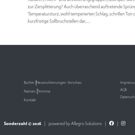
zur Zersplitterung? Auch überraschend auftretende Sprün
Temperatursturz, wohl temperierten Schlag, schrillen Ton od
kurzfristige Sollbruchstellen dar,…
Bücher
Neuerscheinungen
Vorschau
Impress
AGB
Namen
Termine
Datensch
Kontakt
Sonderzahl © 2026
powered by
Allegro Solutions