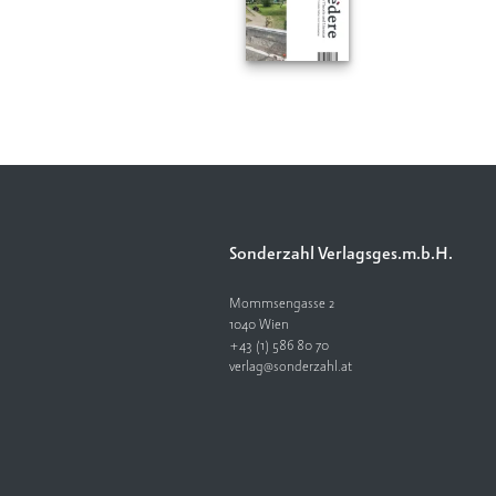
Sonderzahl Verlagsges.m.b.H.
Mommsengasse 2
1040 Wien
+43 (1) 586 80 70
verlag@sonderzahl.at