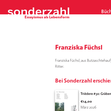
S
k
Büch
i
p
t
o
c
o
Franziska Füchsl
n
t
Franziska Füchsl, aus Butzaschtehauf/
e
Ritter.
n
t
Bei Sonderzahl erschi
Triëdere #30: Gräbe
€
14,00
März 2026