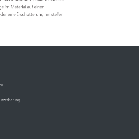
ge im Material auf einen
er eine Erschütterung hin stellen
um
utzerklärung