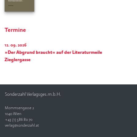
Termine
12. 09. 2026
»Der Abgrund braucht« auf der Literaturmeile
Zieglergasse
Sonderzahl Verlagsges.m.b.H.
Mommsengasse 2
1040 Wien
+43 (1) 586 80 70
verlag@sonderzahl.at