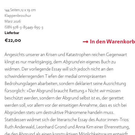
144
Seiten,12 x 19 cm
Klappenbroschur
März 2026
ISBN 978-3-85449-695-3
Lieferbar
€
22,00
In den Warenkorb
Angesichts unserer an Krisen und Katastrophen reichen Gegenwart
klingt es nur marktgängig, dem
Abgrund
ein eigenes Buch zu
widmen. Der vorliegende Essay will sich jedoch nicht an den
schwindelerregenden Tiefen der medial omnipräsenten
Bedrohungslagen abarbeiten, sondern deklariert seine Ausrichtung
fürsorglich: »Der Abgrund braucht Rettung.« Nicht
wir
müssen
beschützt werden, sondern der Abgrund selbst ist es, der gerettet
werden soll, vor allem vor der einseitigen Annahme, dass es sich bei
Abgründen stets um destruktive Phänomene handeln muss.
Stattdessen widmet sich der literarische Essay des Autor:innen-Trios
Ruth Anderwald, Leonhard Grond und Anna Kim einer Ehrenrettung,
die den Abgrund als einen konstruktiven Möglichkeitsraum entwirft