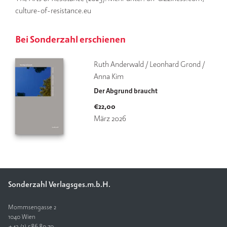
culture-of-resistance.eu
V
e
Bei Sonderzahl erschienen
rl
a
g
Ruth Anderwald / Leonhard Grond / 
Anna Kim
K
Der Abgrund braucht
o
n
€
22,00
t
März 2026
a
k
t
Sonderzahl Verlagsges.m.b.H.
Mommsengasse 2
1040 Wien
+43 (1) 586 80 70