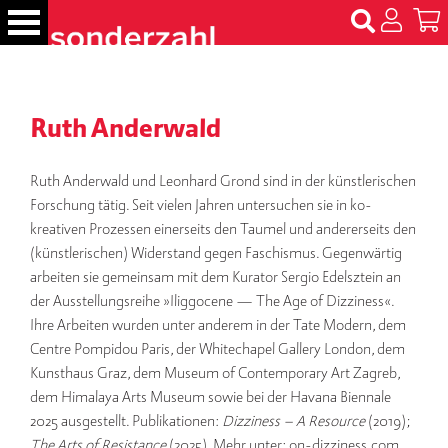
S
k
i
p
B
t
ü
Ruth Anderwald
c
o
h
c
e
o
Ruth Anderwald und Leonhard Grond sind in der künstlerischen
r
n
Forschung tätig. Seit vielen Jahren untersuchen sie in ko-
t
kreativen Prozessen einerseits den Taumel und andererseits den
N
e
(künstlerischen) Widerstand gegen Faschismus. Gegenwärtig
a
m
n
arbeiten sie gemeinsam mit dem Kurator Sergio Edelsztein an
e
t
der Ausstellungsreihe »Iliggocene — The Age of Dizziness«.
n
Ihre Arbeiten wurden unter anderem in der Tate Modern, dem
Centre Pompidou Paris, der Whitechapel Gallery London, dem
T
Kunsthaus Graz, dem Museum of Contemporary Art Zagreb,
er
dem Himalaya Arts Museum sowie bei der Havana Biennale
m
in
2025 ausgestellt. Publikationen:
Dizziness – A Resource
(2019);
e
The Arts of Resistance
(2025). Mehr unter: on-dizziness.com,