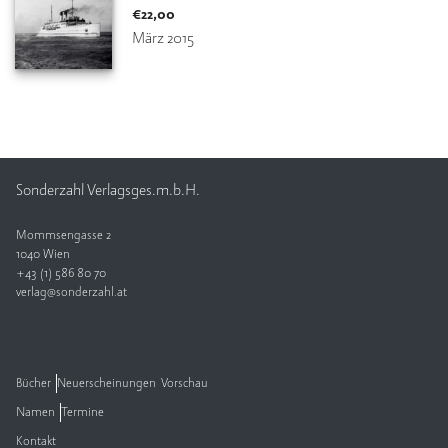
€
22,00
März 2015
Sonderzahl Verlagsges.m.b.H.
Mommsengasse 2
1040 Wien
+43 (1) 586 80 70
verlag@sonderzahl.at
Bücher
Neuerscheinungen
Vorschau
Namen
Termine
Kontakt