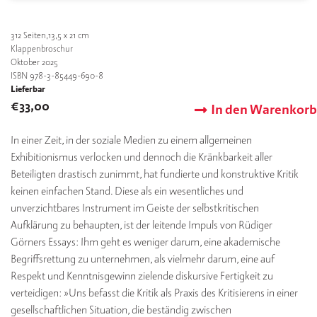
312
Seiten,13,5 x 21 cm
Klappenbroschur
Oktober 2025
ISBN 978-3-85449-690-8
Lieferbar
€
33,00
In den Warenkorb
In einer Zeit, in der soziale Medien zu einem allgemeinen
Exhibitionismus verlocken und dennoch die Kränkbarkeit aller
Beteiligten drastisch zunimmt, hat fundierte und konstruktive Kritik
keinen einfachen Stand. Diese als ein wesentliches und
unverzichtbares Instrument im Geiste der selbstkritischen
Aufklärung zu behaupten, ist der leitende Impuls von Rüdiger
Görners Essays: Ihm geht es weniger darum, eine akademische
Begriffsrettung zu unternehmen, als vielmehr darum, eine auf
Respekt und Kenntnisgewinn zielende diskursive Fertigkeit zu
verteidigen: »Uns befasst die Kritik als Praxis des Kritisierens in einer
gesellschaftlichen Situation, die beständig zwischen