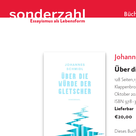
S
k
Büch
i
p
t
o
c
o
Johann
n
Über d
t
e
128
Seiten,1
n
Klappenbro
t
Oktober 20
ISBN 978-
Lieferbar
€
20,00
Dieses Buc