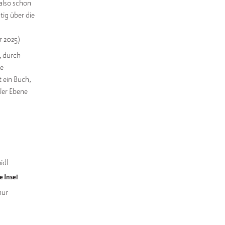
 also schon
tig über die
r 2025)
, durch
ie
 ein Buch,
ler Ebene
idl
e Insel
hur