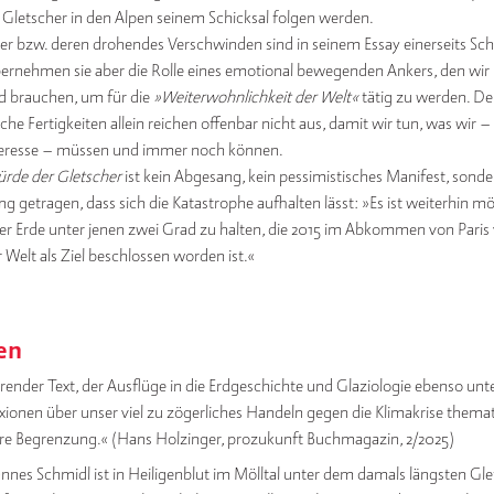
 Gletscher in den Alpen seinem Schicksal folgen werden.
er bzw. deren drohendes Verschwinden sind in seinem Essay einerseits Sch
ernehmen sie aber die Rolle eines emotional bewegenden Ankers, den wir
d brauchen, um für die
»Weiterwohnlichkeit der Welt«
tätig zu werden. D
che Fertigkeiten allein reichen offenbar nicht aus, damit wir tun, was wir 
teresse – müssen und immer noch können.
ürde der Gletscher
ist kein Abgesang, kein pessimistisches Manifest, sonde
 getragen, dass sich die Katastrophe aufhalten lässt: »Es ist weiterhin mög
er Erde unter jenen zwei Grad zu halten, die 2015 im Abkommen von Paris 
 Welt als Ziel beschlossen worden ist.«
en
ierender Text, der Ausflüge in die Erdgeschichte und Glaziologie ebenso u
exionen über unser viel zu zögerliches Handeln gegen die Klimakrise themat
re Begrenzung.« (Hans Holzinger, prozukunft Buchmagazin, 2/2025)
nnes Schmidl ist in Heiligenblut im Mölltal unter dem damals längsten Gle