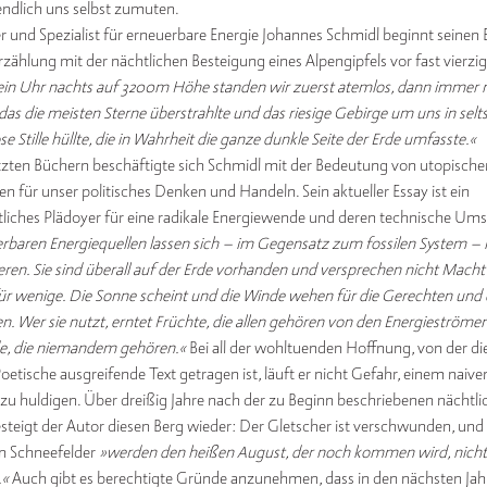
endlich uns selbst zumuten.
r und Spezialist für erneuerbare Energie Johannes Schmidl beginnt seinen E
rzählung mit der nächtlichen Besteigung eines Alpengipfels vor fast vierzig
in Uhr nachts auf 3200m Höhe standen wir zuerst atemlos, dann immer r
das die meisten Sterne überstrahlte und das riesige Gebirge um uns in sel
e Stille hüllte, die in Wahrheit die ganze dunkle Seite der Erde umfasste.«
etzten Büchern beschäftigte sich Schmidl mit der Bedeutung von utopische
n für unser politisches Denken und Handeln. Sein aktueller Essay ist ein
tliches Plädoyer für eine radikale Energiewende und deren technische Um
rbaren Energiequellen lassen sich – im Gegensatz zum fossilen System –
ren. Sie sind überall auf der Erde vorhanden und versprechen nicht Macht
r wenige. Die Sonne scheint und die Winde wehen für die Gerechten und 
. Wer sie nutzt, erntet Früchte, die allen gehören von den Energieströme
de, die niemandem gehören.«
Bei all der wohltuenden Hoffnung, von der d
Poetische ausgreifende Text getragen ist, läuft er nicht Gefahr, einem naive
u huldigen. Über dreißig Jahre nach der zu Beginn beschriebenen nächtli
steigt der Autor diesen Berg wieder: Der Gletscher ist verschwunden, und 
en Schneefelder
»werden den heißen August, der noch kommen wird, nicht
.«
Auch gibt es berechtigte Gründe anzunehmen, dass in den nächsten Ja