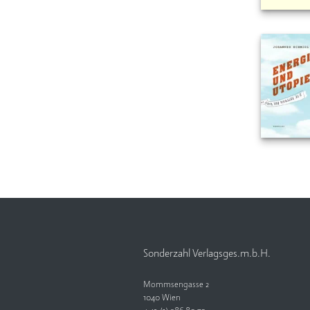
Sonderzahl Verlagsges.m.b.H.
Mommsengasse 2
1040 Wien