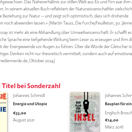
fgewachsen. Das Naheverhältnis zur stillen Welt aus Eis und Firn war ihm
n. In seinem aktuellen Buch reflektiert der Naturwissenschaftler vielschich
 Beziehung zur Natur – und zeigt sich optimistisch, dass sich drohende
n noch abwenden lassen.« (Martin Tauss, Die Furche/Feuilleton, 30. Jänne
ssay ist mehr als eine Abhandlung über Umweltwissenschaft. Er schafft es
sche Sprache eine tiefgehende Wirkung beim Leser zu erzeugen und ihm d
it der Energiewende vor Augen zu führen. Über die Würde der Gletscher ist
tiges Denken nicht nur theoretisch vermittelt, sondern auch auf emotiona
mediennerde.de, Oktober 2024)
 Titel bei Sonderzahl
Johannes Schmidl
Johannes Schm
Energie und Utopie
Bauplan für ein
€
33,00
Englisch Brosc
August 2021
€
14,00
März 2016