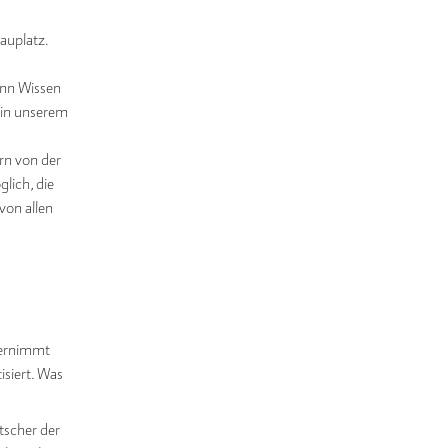
auplatz.
enn Wissen
– in unserem
rn von der
lich, die
von allen
nternimmt
isiert. Was
tscher der