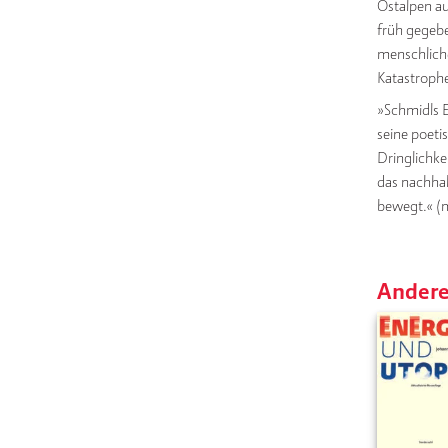
Ostalpen au
früh gegebe
menschliche
Katastrophe
»Schmidls E
seine poeti
Dringlichke
das nachhal
bewegt.« (
Andere