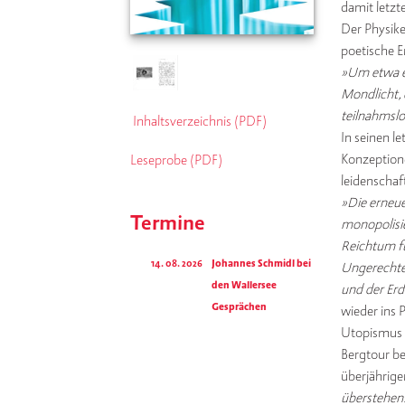
damit letzt
Der Physike
poetische E
»Um etwa e
Mondlicht, 
teilnahmslos
Inhaltsverzeichnis (PDF)
In seinen l
Konzeptione
Leseprobe (PDF)
leidenschaf
»Die erneue
Termine
monopolisie
Reichtum fü
14. 08. 2026
Johannes Schmidl bei
Ungerechten
den Wallersee
und der Er
Gesprächen
wieder ins 
Utopismus z
Bergtour be
überjäh­rig
überstehen