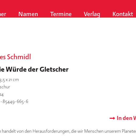
er
Namen
Termine
Verlag
Kontakt
es Schmidl
ie Würde der Gletscher
3,5 x 21 cm
schur
24
3-85449-665-6
In den
h handelt von den Herausforderungen, die wir Menschen unserem Planet