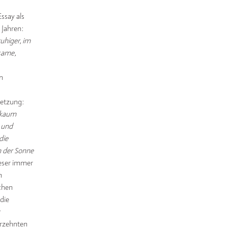
ssay als
 Jahren:
uhiger, im
tsame,
n
setzung:
 kaum
 und
die
n der Sonne
ieser immer
n
chen
die
hrzehnten