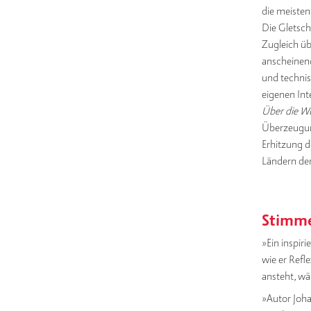
die meisten
Die Gletsch
Zugleich üb
anscheinen
und technis
eigenen In
Über die W
Überzeugung
Erhitzung d
Ländern der
Stimm
»Ein inspir
wie er Refl
ansteht, wä
»Autor Joha