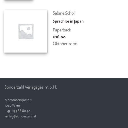
Sabine Scholl
Sprachlos in Japan
Paperback
€
16,00
Oktober 2006
Sonderzahl Verlagsges.m.b.H.
Mommsengasse 2
1040 Wien
+43 (1) 586 80 70
verlag@sonderzahl.at