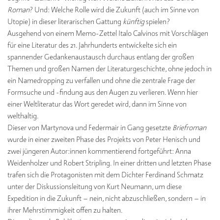
Roman
? Und: Welche Rolle wird die Zukunft (auch im Sinne von
Utopie) in dieser literarischen Gattung
künftig
spielen?
Ausgehend von einem Memo-Zettel Italo Calvinos mit Vorschlägen
für eine Literatur des 21. Jahrhunderts entwickelte sich ein
spannender Gedankenaustausch durchaus entlang der großen
Themen und großen Namen der Literaturgeschichte, ohne jedoch in
ein Namedropping zu verfallen und ohne die zentrale Frage der
Formsuche und -findung aus den Augen zu verlieren. Wenn hier
einer Weltliteratur das Wort geredet wird, dann im Sinne von
welthaltig.
Dieser von Martynova und Federmair in Gang gesetzte
Briefroman
wurde in einer zweiten Phase des Projekts von Peter Henisch und
zwei jüngeren Autor:innen kommentierend fortgeführt: Anna
Weidenholzer und Robert Stripling. In einer dritten und letzten Phase
trafen sich die Protagonisten mit dem Dichter Ferdinand Schmatz
unter der Diskussionsleitung von Kurt Neumann, um diese
Expedition in die Zukunft – nein, nicht abzuschließen, sondern – in
ihrer Mehrstimmigkeit offen zu halten.