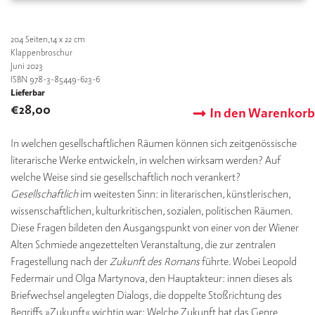
204
Seiten,14 x 22 cm
Klappenbroschur
Juni 2023
ISBN 978-3-85449-623-6
Lieferbar
€
28,00
In den Warenkorb
In welchen gesellschaftlichen Räumen können sich zeitgenössische
literarische Werke entwickeln, in welchen wirksam werden? Auf
welche Weise sind sie gesellschaftlich noch verankert?
Gesellschaftlich
im weitesten Sinn: in literarischen, künstlerischen,
wissenschaftlichen, kulturkritischen, sozialen, politischen Räumen.
Diese Fragen bildeten den Ausgangspunkt von einer von der Wiener
Alten Schmiede angezettelten Veranstaltung, die zur zentralen
Fragestellung nach der
Zukunft des Romans
führte. Wobei Leopold
Federmair und Olga Martynova, den Hauptakteur: innen dieses als
Briefwechsel angelegten Dialogs, die doppelte Stoßrichtung des
Begriffs »Zukunft« wichtig war: Welche Zukunft hat das Genre