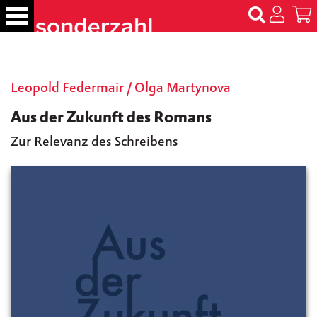
S
k
i
p
B
t
ü
Leopold Federmair
/
Olga Martynova
c
o
h
c
Aus der Zukunft des Romans
e
o
r
Zur Relevanz des Schreibens
n
t
N
e
a
m
n
e
t
n
T
er
m
in
e