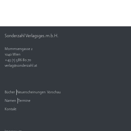
Sonderzahl Verlagsges.m.b.H.
Mommsengasse 2
1040 Wien
+43 (1) 586 80 70
verlag@sonderzahl.at
Bücher
Neuerscheinungen
Vorschau
Namen
Termine
Kontakt