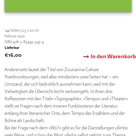
144
Seiten,12,5 x 20 cm
Februar 2020
ISBN 978-3-85449-549-9
Lieferbar
€
16,00
In den Warenkorb
Andererseits lautet der Titel von Zsuzsanna Gahses
Poetikvorlesungen, weil alles mindestens zwei Seiten hat – ein
Umstand, der sich bedrohlich ausnehmen kann, weil mit der
Vielseitigkeit die Übersicht leicht verlorengeht. In ihren drei
Reflexionen mit den Titeln »Topographie«, »Tempo« und »Theater«
stellt sie Fragen nach dem inneren Funktionieren der Literatur,
entlang ihrer literarischer Orte, dem Tempo des Erzählens und der
Bühne als Landschaft.
Bei der Frage nach dem »Wo?« gibt es für die Darstellungen uferlos
viele Wege, und schon das Wort uferlos selbst gehört zum Thema.