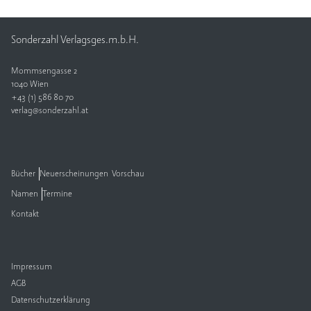
Sonderzahl Verlagsges.m.b.H.
Mommsengasse 2
1040 Wien
+43 (1) 586 80 70
verlag@sonderzahl.at
Bücher
Neuerscheinungen
Vorschau
Namen
Termine
Kontakt
Impressum
AGB
Datenschutzerklärung