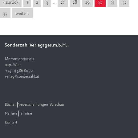
‹ zurück
1
2
3
…
27
28
29
30
31
32
33
weiter ›
Sonderzahl Verlagsges.m.b.H.
Mommsengasse 2
1040 Wien
+43 (1) 586 80 70
verlag@sonderzahl.at
Bücher
Neuerscheinungen
Vorschau
Namen
Termine
Kontakt