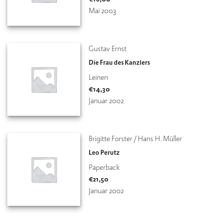
Mai 2003
V
e
rl
a
Gustav Ernst
g
Die Frau des Kanzlers
Leinen
K
€
14,30
o
n
Januar 2002
t
a
k
t
Brigitte Forster / Hans H. Müller
Leo Perutz
Paperback
€
21,50
Januar 2002