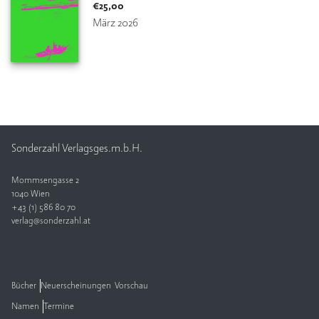
€
25,00
März 2026
Sonderzahl Verlagsges.m.b.H.
Mommsengasse 2
1040 Wien
+43 (1) 586 80 70
verlag@sonderzahl.at
Bücher
Neuerscheinungen
Vorschau
Namen
Termine