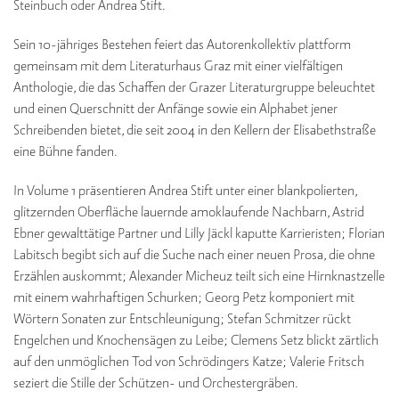
Steinbuch oder Andrea Stift.
Sein 10-jähriges Bestehen feiert das Autorenkollektiv plattform
gemeinsam mit dem Literaturhaus Graz mit einer vielfältigen
Anthologie, die das Schaffen der Grazer Literaturgruppe beleuchtet
und einen Querschnitt der Anfänge sowie ein Alphabet jener
Schreibenden bietet, die seit 2004 in den Kellern der Elisabethstraße
eine Bühne fanden.
In Volume 1 präsentieren Andrea Stift unter einer blankpolierten,
glitzernden Oberfläche lauernde amoklaufende Nachbarn, Astrid
Ebner gewalttätige Partner und Lilly Jäckl kaputte Karrieristen; Florian
Labitsch begibt sich auf die Suche nach einer neuen Prosa, die ohne
Erzählen auskommt; Alexander Micheuz teilt sich eine Hirnknastzelle
mit einem wahrhaftigen Schurken; Georg Petz komponiert mit
Wörtern Sonaten zur Entschleunigung; Stefan Schmitzer rückt
Engelchen und Knochensägen zu Leibe; Clemens Setz blickt zärtlich
auf den unmöglichen Tod von Schrödingers Katze; Valerie Fritsch
seziert die Stille der Schützen- und Orchestergräben.