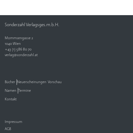
Sonderzahl Verlagsges.m.b.H.
Mommsengasse 2
1040 Wien
+43 (1) 586 80 70
verlag@sonderzahl.at
Bücher
Neuerscheinungen
Vorschau
Namen
Termine
Kontakt
Impressum
AGB