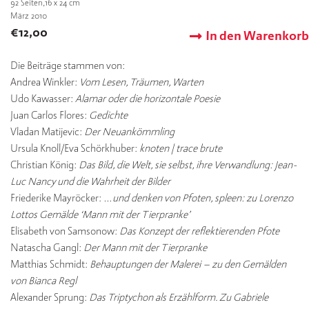
92
Seiten,16 x 24 cm
März 2010
€
12,00
In den Warenkorb
Die Beiträge stammen von:
Andrea Winkler:
Vom Lesen, Träumen, Warten
Udo Kawasser:
Alamar oder die horizontale Poesie
Juan Carlos Flores:
Gedichte
Vladan Matijevic:
Der Neuankömmling
Ursula Knoll/Eva Schörkhuber:
knoten | trace brute
Christian König:
Das Bild, die Welt, sie selbst, ihre Verwandlung: Jean-
Luc Nancy und die Wahrheit der Bilder
Friederike Mayröcker:
…und denken von Pfoten, spleen: zu Lorenzo
Lottos Gemälde ‘Mann mit der Tierpranke’
Elisabeth von Samsonow:
Das Konzept der reflektierenden Pfote
Natascha Gangl:
Der Mann mit der Tierpranke
Matthias Schmidt:
Behauptungen der Malerei – zu den Gemälden
von Bianca Regl
Alexander Sprung:
Das Triptychon als Erzählform. Zu Gabriele