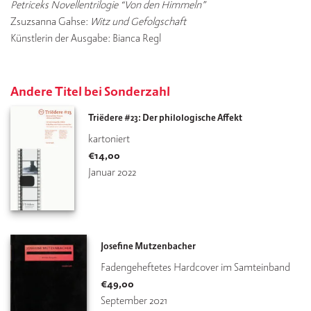
Petriceks Novellentrilogie “Von den Himmeln”
Zsuzsanna Gahse:
Witz und Gefolgschaft
Künstlerin der Ausgabe: Bianca Regl
Andere Titel bei Sonderzahl
Triëdere #23: Der philologische Affekt
kartoniert
€
14,00
Januar 2022
Josefine Mutzenbacher
Fadengeheftetes Hardcover im Samteinband
€
49,00
September 2021