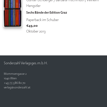
Hengstler
Sechs Bände der Edition Graz
Paperback im Schuber
€
49,00
Oktober 2013
Sonderzahl Verlagsges.m.b.H.
Mommsengasse 2
1040 Wien
+43 (1) 586 80 70
verlag@sonderzahl.at