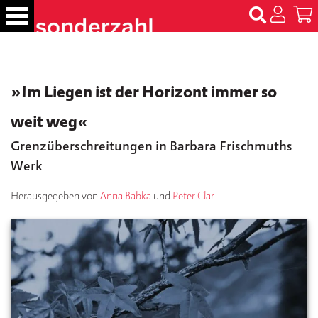
S
k
i
p
B
t
ü
»Im Liegen ist der Horizont immer so
c
o
h
c
weit weg«
e
o
r
n
Grenzüberschreitungen in Barbara Frischmuths
t
Werk
N
e
a
m
n
Herausgegeben von
Anna Babka
und
Peter Clar
e
t
n
T
er
m
in
e