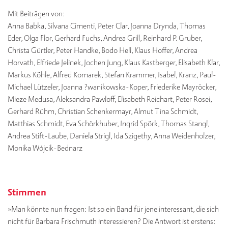
Mit Beiträgen von:
Anna Babka, Silvana Cimenti, Peter Clar, Joanna Drynda, Thomas
Eder, Olga Flor, Gerhard Fuchs, Andrea Grill, Reinhard P. Gruber,
Christa Gürtler, Peter Handke, Bodo Hell, Klaus Hoffer, Andrea
Horvath, Elfriede Jelinek, Jochen Jung, Klaus Kastberger, Elisabeth Klar,
Markus Köhle, Alfred Komarek, Stefan Krammer, Isabel, Kranz, Paul-
Michael Lützeler, Joanna ?wanikowska-Koper, Friederike Mayröcker,
Mieze Medusa, Aleksandra Pawloff, Elisabeth Reichart, Peter Rosei,
Gerhard Rühm, Christian Schenkermayr, Almut Tina Schmidt,
Matthias Schmidt, Eva Schörkhuber, Ingrid Spörk, Thomas Stangl,
Andrea Stift-Laube, Daniela Strigl, Ida Szigethy, Anna Weidenholzer,
Monika Wójcik-Bednarz
Stimmen
»Man könnte nun fragen: Ist so ein Band für jene interessant, die sich
nicht für Barbara Frischmuth interessieren? Die Antwort ist erstens: