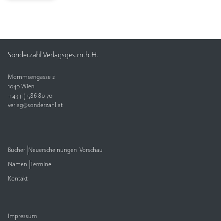
Sonderzahl Verlagsges.m.b.H.
Mommsengasse 2
1040 Wien
+43 (1) 586 80 70
verlag@sonderzahl.at
Bücher
Neuerscheinungen
Vorschau
Namen
Termine
Kontakt
Impressum