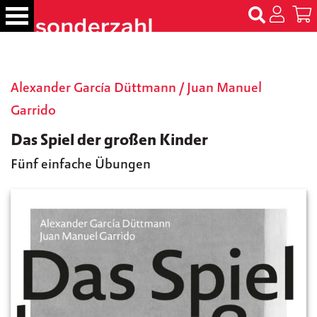
S
k
i
p
B
t
ü
Alexander García Düttmann
/
Juan Manuel
c
o
h
Garrido
c
e
o
r
Das Spiel der großen Kinder
n
t
Fünf einfache Übungen
N
e
a
m
n
e
t
n
T
er
m
in
e