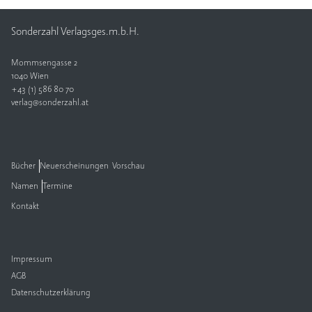
Sonderzahl Verlagsges.m.b.H.
Mommsengasse 2
1040 Wien
+43 (1) 586 80 70
verlag@sonderzahl.at
Bücher
Neuerscheinungen
Vorschau
Namen
Termine
Kontakt
Impressum
AGB
Datenschutzerklärung