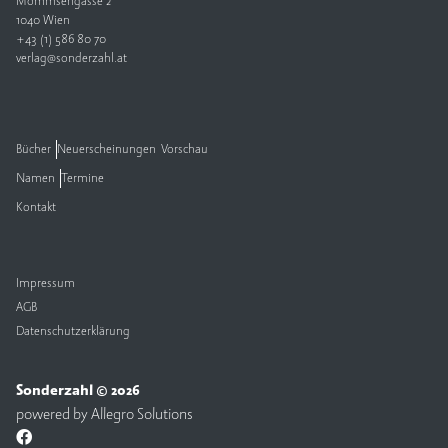
Mommsengasse 2
1040 Wien
V
+43 (1) 586 80 70
e
verlag@sonderzahl.at
rl
a
g
Bücher
Neuerscheinungen
Vorschau
K
Namen
Termine
o
n
Kontakt
t
a
k
t
Impressum
AGB
Datenschutzerklärung
Sonderzahl © 2026
powered by
Allegro Solutions