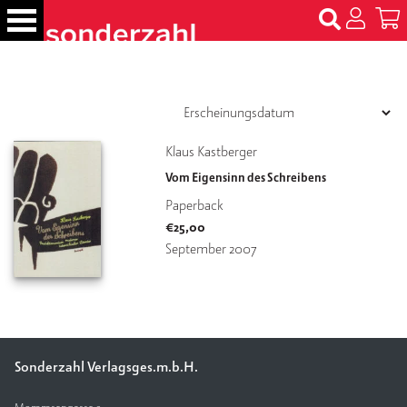
S
k
i
p
B
t
ü
c
o
h
c
Klaus Kastberger
e
o
r
Vom Eigensinn des Schreibens
n
Paperback
t
N
€
25,00
e
a
m
September 2007
n
e
t
n
T
er
m
Sonderzahl Verlagsges.m.b.H.
in
e