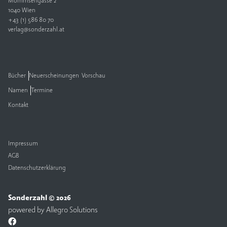
Mommsengasse 2
1040 Wien
V
+43 (1) 586 80 70
e
verlag@sonderzahl.at
rl
a
g
Bücher
Neuerscheinungen
Vorschau
K
Namen
Termine
o
n
Kontakt
t
a
k
t
Impressum
AGB
Datenschutzerklärung
Sonderzahl © 2026
powered by
Allegro Solutions