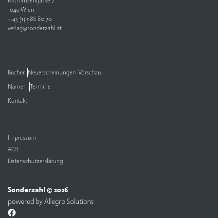
Mommsengasse 2
1040 Wien
V
+43 (1) 586 80 70
e
verlag@sonderzahl.at
rl
a
g
Bücher
Neuerscheinungen
Vorschau
K
Namen
Termine
o
n
Kontakt
t
a
k
t
Impressum
AGB
Datenschutzerklärung
Sonderzahl © 2026
powered by
Allegro Solutions