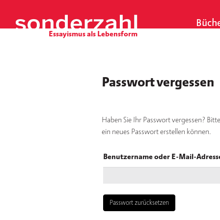
S
k
Büch
i
p
t
o
c
Passwort vergessen
o
n
t
Haben Sie Ihr Passwort vergessen? Bitte
e
ein neues Passwort erstellen können.
n
t
Benutzername oder E-Mail-Adres
Passwort zurücksetzen