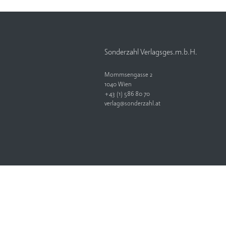
Sonderzahl Verlagsges.m.b.H.
Mommsengasse 2
1040 Wien
+43 (1) 586 80 70
verlag@sonderzahl.at