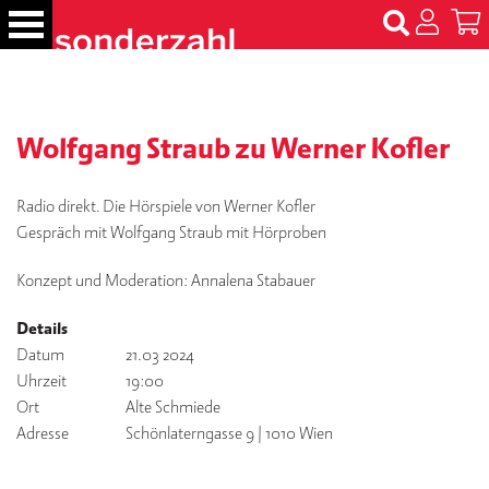
S
k
i
p
B
t
ü
c
Wolfgang Straub zu Werner Kofler
o
h
c
e
o
r
Radio direkt. Die Hörspiele von Werner Kofler
n
Gespräch mit Wolfgang Straub mit Hörproben
t
N
e
a
Konzept und Moderation: Annalena Stabauer
m
n
e
t
Details
n
Datum
21.03 2024
Uhrzeit
19:00
T
Ort
Alte Schmiede
er
Adresse
Schönlaterngasse 9 | 1010 Wien
m
in
e