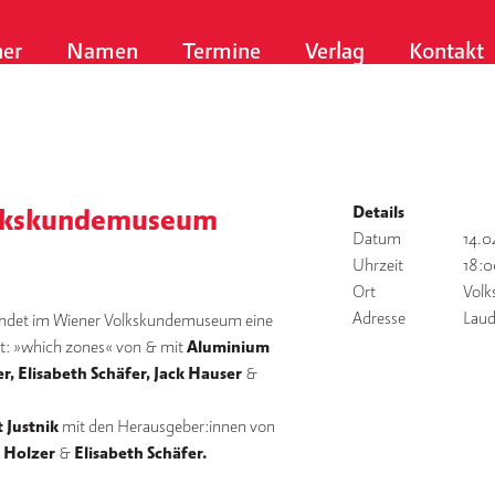
er
Namen
Termine
Verlag
Kontakt
Details
olkskundemuseum
Datum
14.0
Uhrzeit
18:0
Ort
Vol
Adresse
Laud
findet im Wiener Volkskundemuseum eine
t: »which zones« von & mit
Aluminium
r, Elisabeth Schäfer, Jack Hauser
&
 Justnik
mit den Herausgeber:innen von
 Holzer
&
Elisabeth Schäfer.