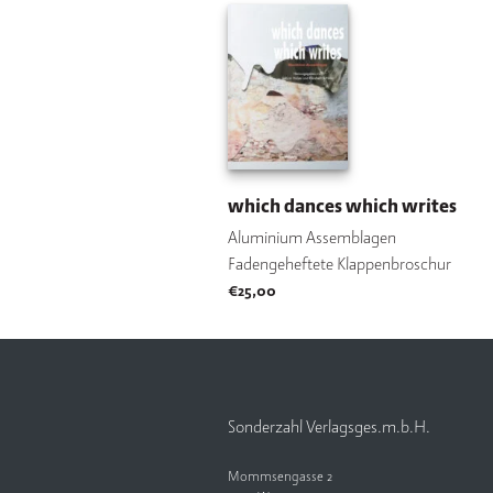
which dances which writes
Aluminium Assemblagen
Fadengeheftete Klappenbroschur
€
25,00
Sonderzahl Verlagsges.m.b.H.
Mommsengasse 2