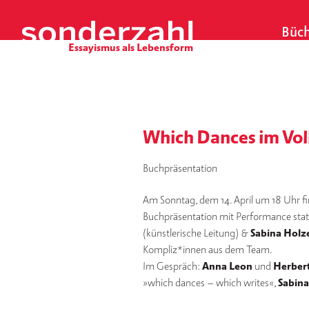
S
k
Büch
i
p
t
o
c
o
Which Dances im V
n
t
Buchpräsentation
e
n
Am Sonntag, dem 14. April um 18 Uhr 
t
Buchpräsentation mit Performance stat
(künstlerische Leitung) &
Sabina Holze
Kompliz*innen aus dem Team.
Im Gespräch:
Anna Leon
und
Herbert
»which dances – which writes«,
Sabina