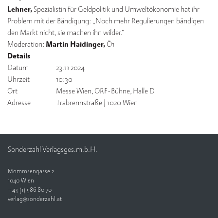
Lehner,
Spezialistin für Geldpolitik und Umweltökonomie hat ihr
V
Problem mit der Bändigung: „Noch mehr Regulierungen bändigen
e
den Markt nicht, sie machen ihn wilder.“
rl
Moderation:
Martin Haidinger,
Ö1
a
Details
g
Datum
23.11 2024
Uhrzeit
10:30
K
o
Ort
Messe Wien, ORF-Bühne, Halle D
n
Adresse
Trabrennstraße | 1020 Wien
t
a
k
t
Sonderzahl Verlagsges.m.b.H.
Mommsengasse 2
1040 Wien
+43 (1) 586 80 70
verlag@sonderzahl.at