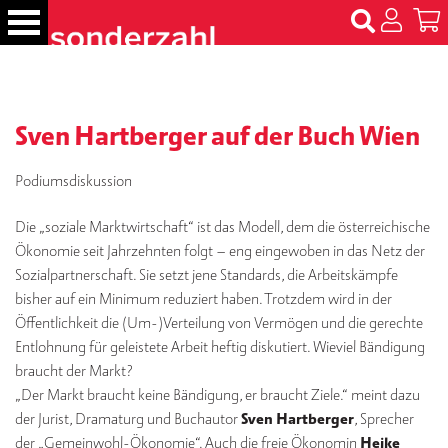
S
k
i
p
B
t
ü
c
Sven Hartberger auf der Buch Wien
o
h
c
e
o
Podiumsdiskussion
r
n
Die „soziale Marktwirtschaft“ ist das Modell, dem die österreichische
t
N
Ökonomie seit Jahrzehnten folgt – eng eingewoben in das Netz der
e
a
m
Sozialpartnerschaft. Sie setzt jene Standards, die Arbeitskämpfe
n
e
bisher auf ein Minimum reduziert haben. Trotzdem wird in der
t
n
Öffentlichkeit die (Um-)Verteilung von Vermögen und die gerechte
Entlohnung für geleistete Arbeit heftig diskutiert. Wieviel Bändigung
T
braucht der Markt?
er
„Der Markt braucht keine Bändigung, er braucht Ziele.“ meint dazu
m
der Jurist, Dramaturg und Buchautor
Sven Hartberger
, Sprecher
in
e
der „Gemeinwohl-Ökonomie“. Auch die freie Ökonomin
Heike