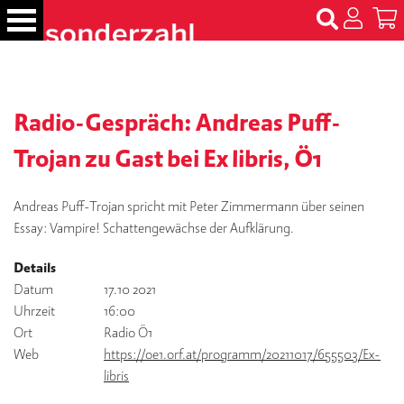
S
k
i
p
B
t
ü
c
Radio-Gespräch: Andreas Puff-
o
h
c
e
Trojan zu Gast bei Ex libris, Ö1
o
r
n
t
Andreas Puff-Trojan spricht mit Peter Zimmermann über seinen
N
e
Essay: Vampire! Schattengewächse der Aufklärung.
a
m
n
e
Details
t
n
Datum
17.10 2021
Uhrzeit
16:00
T
Ort
Radio Ö1
er
Web
https://oe1.orf.at/programm/20211017/655503/Ex-
m
libris
in
e