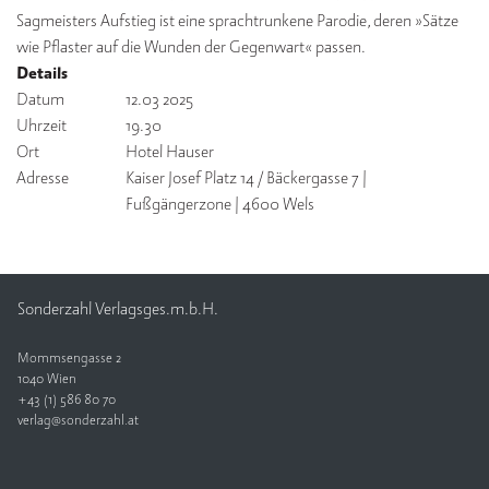
Sagmeisters Aufstieg ist eine sprachtrunkene Parodie, deren »Sätze
V
wie Pflaster auf die Wunden der Gegenwart« passen.
e
Details
rl
Datum
12.03 2025
a
Uhrzeit
19.30
g
Ort
Hotel Hauser
Adresse
Kaiser Josef Platz 14 / Bäckergasse 7 |
K
o
Fußgängerzone | 4600 Wels
n
t
a
k
Sonderzahl Verlagsges.m.b.H.
t
Mommsengasse 2
1040 Wien
+43 (1) 586 80 70
verlag@sonderzahl.at