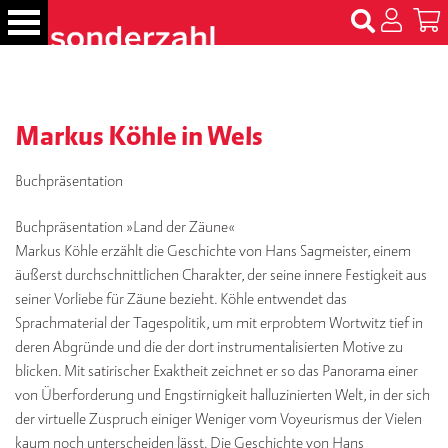
S
k
i
p
B
t
ü
c
Markus Köhle in Wels
o
h
c
e
o
Buchpräsentation
r
n
Buchpräsentation »Land der Zäune«
t
N
Markus Köhle erzählt die Geschichte von Hans Sagmeister, einem
e
a
m
äußerst durchschnittlichen Charakter, der seine innere Festigkeit aus
n
e
seiner Vorliebe für Zäune bezieht. Köhle entwendet das
t
n
Sprachmaterial der Tagespolitik, um mit erprobtem Wortwitz tief in
deren Abgründe und die der dort instrumentalisierten Motive zu
T
blicken. Mit satirischer Exaktheit zeichnet er so das Panorama einer
er
von Überforderung und Engstirnigkeit halluzinierten Welt, in der sich
m
der virtuelle Zuspruch einiger Weniger vom Voyeurismus der Vielen
in
e
kaum noch unterscheiden lässt. Die Geschichte von Hans