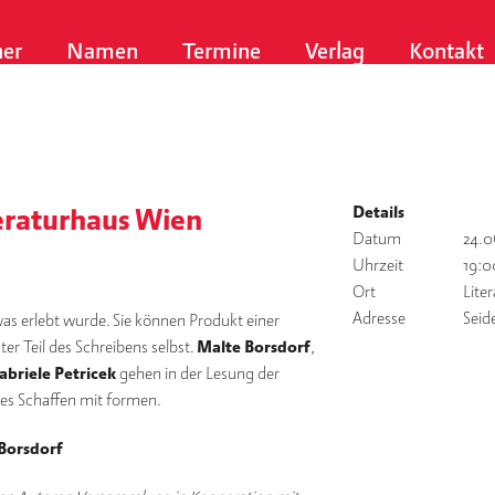
er
Namen
Termine
Verlag
Kontakt
Details
eraturhaus Wien
Datum
24.0
Uhrzeit
19:0
Ort
Lite
Adresse
Seid
was erlebt wurde. Sie können Produkt einer
er Teil des Schreibens selbst.
Malte Borsdorf
,
abriele Petricek
gehen in der Lesung der
hes Schaffen mit formen.
Borsdorf