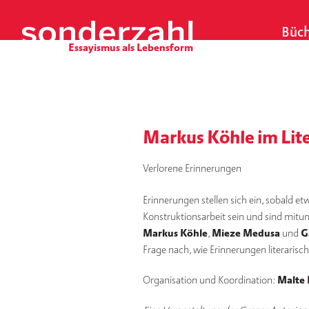
S
k
Büch
i
p
t
o
c
o
Markus Köhle im Lit
n
t
Verlorene Erinnerungen
e
n
Erinnerungen stellen sich ein, sobald et
t
Konstruktionsarbeit sein und sind mitunt
Markus Köhle
,
Mieze Medusa
und
G
Frage nach, wie Erinnerungen literarisc
Organisation und Koordination:
Malte 