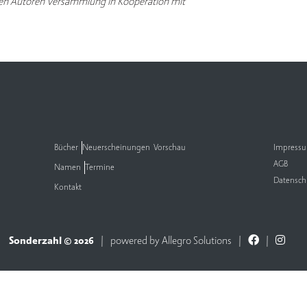
nen Autoren Versammlung
in Kooperation mit
Bücher
Neuerscheinungen
Vorschau
Impress
AGB
Namen
Termine
Datensch
Kontakt
Sonderzahl © 2026
powered by
Allegro Solutions