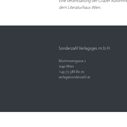
Eine Veranstaltung der
Grazer Autorin
dem Literaturhaus Wien.
Sonderzahl Verlagsges.m.b.H.
Mommsengasse 2
1040 Wien
+43 (1) 586 80 70
verlag@sonderzahl.at