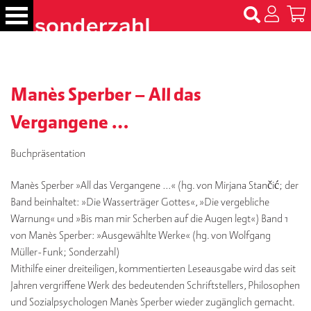
S
k
i
p
B
t
ü
c
Manès Sperber – All das
o
h
c
e
Vergangene …
o
r
n
Buchpräsentation
t
N
e
a
Manès Sperber »All das Vergangene …« (hg. von Mirjana Stančić; der
m
n
Band beinhaltet: »Die Wasserträger Gottes«, »Die vergebliche
e
t
n
Warnung« und »Bis man mir Scherben auf die Augen legt«) Band 1
von Manès Sperber: »Ausgewählte Werke« (hg. von Wolfgang
T
Müller-Funk; Sonderzahl)
er
Mithilfe einer dreiteiligen, kommentierten Leseausgabe wird das seit
m
Jahren vergriffene Werk des bedeutenden Schriftstellers, Philosophen
in
und Sozialpsychologen Manès Sperber wieder zugänglich gemacht.
e