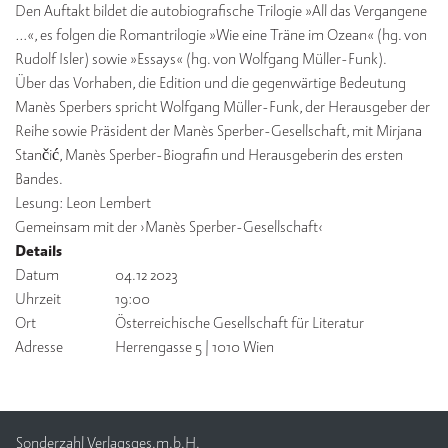
Den Auftakt bildet die autobiografische Trilogie »All das Vergangene
…«, es folgen die Romantrilogie »Wie eine Träne im Ozean« (hg. von
V
e
Rudolf Isler) sowie »Essays« (hg. von Wolfgang Müller-Funk).
rl
Über das Vorhaben, die Edition und die gegenwärtige Bedeutung
a
Manès Sperbers spricht Wolfgang Müller-Funk, der Herausgeber der
g
Reihe sowie Präsident der Manès Sperber-Gesellschaft, mit Mirjana
Stančić, Manès Sperber-Biografin und Herausgeberin des ersten
K
Bandes.
o
Lesung: Leon Lembert
n
t
Gemeinsam mit der ›Manès Sperber-Gesellschaft‹
a
Details
k
Datum
04.12 2023
t
Uhrzeit
19:00
Ort
Österreichische Gesellschaft für Literatur
Adresse
Herrengasse 5 | 1010 Wien
Sonderzahl Verlagsges.m.b.H.