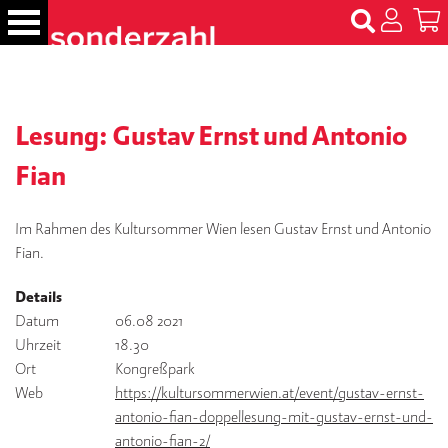
S
k
i
p
B
t
ü
c
Lesung: Gustav Ernst und Antonio
o
h
c
e
Fian
o
r
n
t
Im Rahmen des Kultursommer Wien lesen Gustav Ernst und Antonio
N
e
Fian.
a
m
n
e
Details
t
n
Datum
06.08 2021
Uhrzeit
18.30
T
Ort
Kongreßpark
er
Web
https://kultursommerwien.at/event/gustav-ernst-
m
antonio-fian-doppellesung-mit-gustav-ernst-und-
in
e
antonio-fian-2/