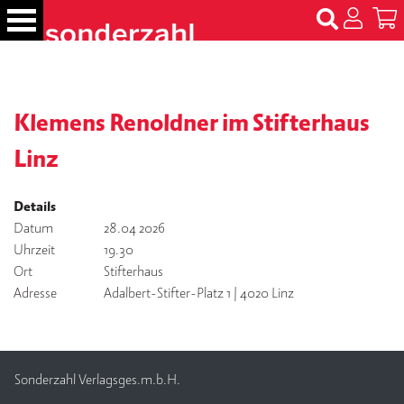
S
k
i
p
B
t
ü
c
Klemens Renoldner im Stifterhaus
o
h
c
e
Linz
o
r
n
t
Details
N
e
Datum
28.04 2026
a
m
n
Uhrzeit
19.30
e
t
Ort
Stifterhaus
n
Adresse
Adalbert-Stifter-Platz 1 | 4020 Linz
T
er
m
in
Sonderzahl Verlagsges.m.b.H.
e