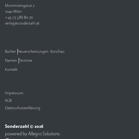
Mommsengasse 2
V
1040 Wien
e
+43 (1) 586 80 70
verlag@sonderzahl.at
rl
a
g
K
Bücher
Neuerscheinungen
Vorschau
o
Namen
Termine
n
t
Kontakt
a
k
t
Impressum
AGB
Datenschutzerklärung
Sonderzahl © 2026
powered by
Allegro Solutions