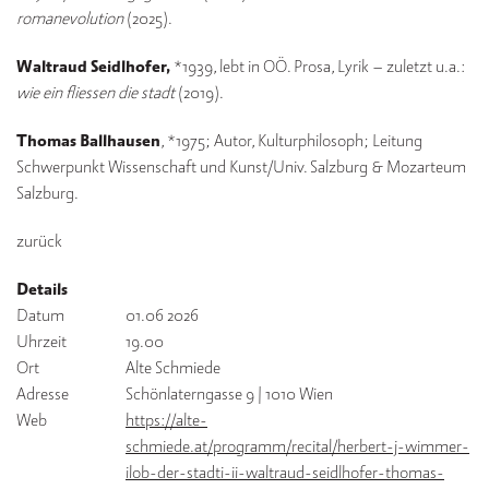
romanevolution
(2025).
Waltraud Seidlhofer,
*1939, lebt in OÖ. Prosa, Lyrik – zuletzt u.a.:
wie ein fliessen die stadt
(2019).
Thomas Ballhausen
, *1975; Autor, Kulturphilosoph; Leitung
Schwerpunkt Wissenschaft und Kunst/Univ. Salzburg & Mozarteum
Salzburg.
zurück
Details
Datum
01.06 2026
Uhrzeit
19.00
Ort
Alte Schmiede
Adresse
Schönlaterngasse 9 | 1010 Wien
Web
https://alte-
schmiede.at/programm/recital/herbert-j-wimmer-
ilob-der-stadti-ii-waltraud-seidlhofer-thomas-