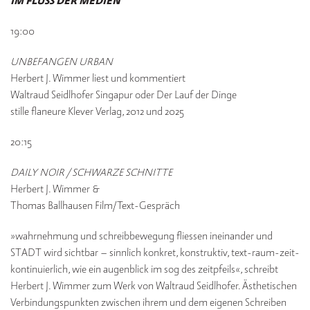
IM FLUSS DER MEDIEN
V
19:00
e
rl
UNBEFANGEN URBAN
a
Herbert J. Wimmer liest und kommentiert
g
Waltraud Seidlhofer Singapur oder Der Lauf der Dinge
stille flaneure Klever Verlag, 2012 und 2025
K
o
n
20:15
t
a
DAILY NOIR / SCHWARZE SCHNITTE
k
Herbert J. Wimmer &
t
Thomas Ballhausen Film/Text-Gespräch
»wahrnehmung und schreibbewegung fliessen ineinander und
STADT wird sichtbar – sinnlich konkret, konstruktiv, text-raum-zeit-
kontinuierlich, wie ein augenblick im sog des zeitpfeils«, schreibt
Herbert J. Wimmer zum Werk von Waltraud Seidlhofer. Ästhetischen
Verbindungspunkten zwischen ihrem und dem eigenen Schreiben