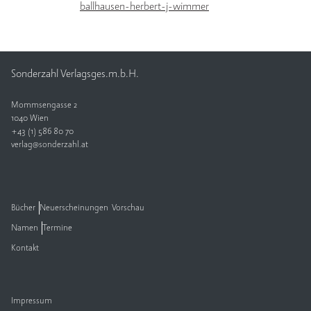
ballhausen-herbert-j-wimmer
Sonderzahl Verlagsges.m.b.H.
Mommsengasse 2
1040 Wien
+43 (1) 586 80 70
verlag@sonderzahl.at
Bücher
Neuerscheinungen
Vorschau
Namen
Termine
Kontakt
Impressum