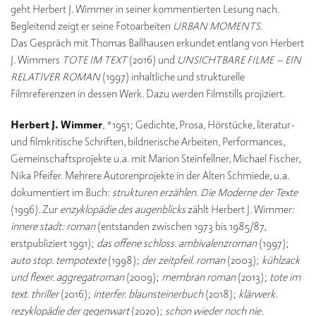
geht Herbert J. Wimmer in seiner kommentierten Lesung nach.
Begleitend zeigt er seine Fotoarbeiten
URBAN MOMENTS.
Das Gespräch mit Thomas Ballhausen erkundet entlang von Herbert
J. Wimmers
TOTE IM TEXT
(2016) und
UNSICHTBARE FILME – EIN
RELATIVER ROMAN
(1997) inhaltliche und strukturelle
Filmreferenzen in dessen Werk. Dazu werden Filmstills projiziert.
Herbert J. Wimmer
, *1951; Gedichte, Prosa, Hörstücke, literatur-
und filmkritische Schriften, bildnerische Arbeiten, Performances,
Gemeinschaftsprojekte u.a. mit Marion Steinfellner, Michael Fischer,
Nika Pfeifer. Mehrere Autorenprojekte in der Alten Schmiede, u.a.
dokumentiert im Buch:
strukturen erzählen. Die Moderne der Texte
(1996). Zur
enzyklopädie des augenblicks
zählt Herbert J. Wimmer:
innere stadt: roman
(entstanden zwischen 1973 bis 1985/87,
erstpubliziert 1991);
das offene schloss. ambivalenzroman
(1997);
auto stop. tempotexte
(1998);
der zeitpfeil. roman
(2003);
kühlzack
und flexer. aggregatroman
(2009);
membran roman
(2013);
tote im
text. thriller
(2016);
interfer. blaunsteinerbuch
(2018);
klärwerk.
rezyklopädie der gegenwart
(2020);
schon wieder noch nie.