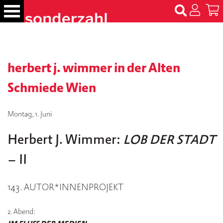
S
k
i
p
B
t
ü
c
herbert j. wimmer in der Alten
o
h
c
e
Schmiede Wien
o
r
n
t
Montag, 1. Juni
N
e
a
m
Herbert J. Wimmer:
LOB DER STADT
n
e
t
n
– II
T
143. AUTOR*INNENPROJEKT
er
m
in
2. Abend:
e