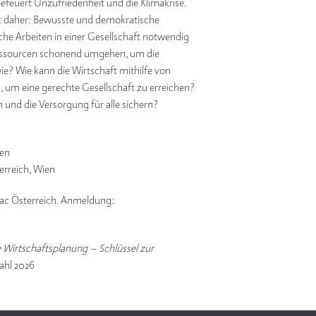
efeuert Unzufriedenheit und die Klimakrise.
t daher: Bewusste und demokratische
che Arbeiten in einer Gesellschaft notwendig
Ressourcen schonend umgehen, um die
wie? Wie kann die Wirtschaft mithilfe von
 um eine gerechte Gesellschaft zu erreichen?
 und die Versorgung für alle sichern?
ien
erreich, Wien
ac Österreich
. Anmeldung:
e Wirtschaftsplanung – Schlüssel zur
ahl 2026