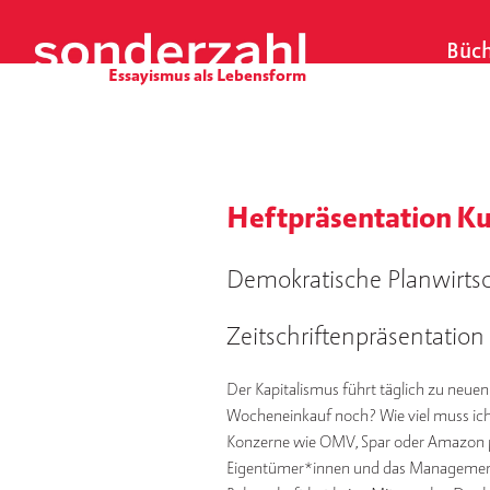
S
k
Büch
i
p
t
o
c
o
Heftpräsentation Ku
n
t
e
Demokratische Planwirtsc
n
t
Zeitschriftenpräsentation
Der Kapitalismus führt täglich zu neuen
Wocheneinkauf noch? Wie viel muss ich
Konzerne wie OMV, Spar oder Amazon pla
Eigentümer*innen und das Management 