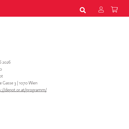
6 2026
0
ot
te Gasse 3 | 1070 Wien
s://depot.or.at/programm/