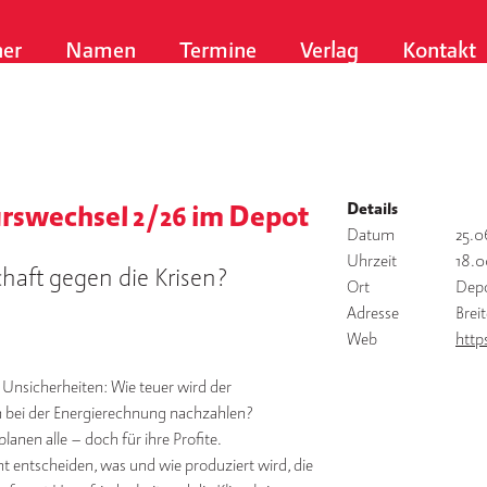
er
Namen
Termine
Verlag
Kontakt
Details
rswechsel 2/26 im Depot
Datum
25.0
Uhrzeit
18.0
haft gegen die Krisen?
Ort
Dep
Adresse
Brei
Web
http
 Unsicherheiten: Wie teuer wird der
 bei der Energierechnung nachzahlen?
nen alle – doch für ihre Profite.
entscheiden, was und wie produziert wird, die