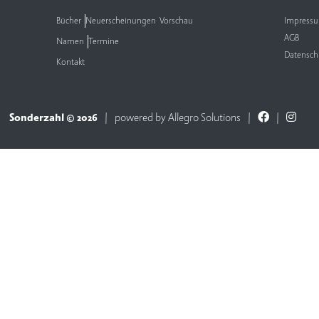
Bücher
Neuerscheinungen
Vorschau
Impress
AGB
Namen
Termine
Datensch
Kontakt
Sonderzahl © 2026
powered by
Allegro Solutions