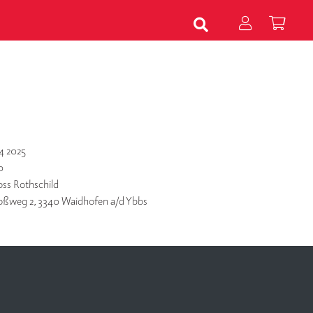
4 2025
0
oss Rothschild
oßweg 2, 3340 Waidhofen a/d Ybbs