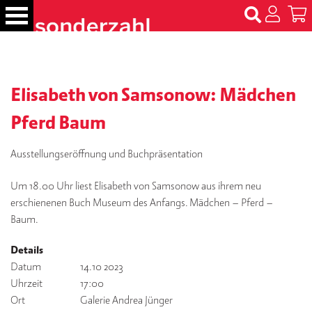
S
k
i
p
B
t
ü
c
Elisabeth von Samsonow: Mädchen
o
h
c
e
Pferd Baum
o
r
n
Ausstellungseröffnung und Buchpräsentation
t
N
e
a
Um 18.00 Uhr liest Elisabeth von Samsonow aus ihrem neu
m
n
erschienenen Buch Museum des Anfangs. Mädchen – Pferd –
e
t
n
Baum.
Details
T
er
Datum
14.10 2023
m
Uhrzeit
17:00
in
Ort
Galerie Andrea Jünger
e