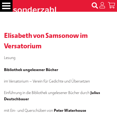
S
k
i
p
B
t
ü
c
Elisabeth von Samsonow im
o
h
c
e
Versatorium
o
r
n
Lesung
t
N
e
a
Bibliothek ungelesener Bücher
m
n
e
t
im Versatorium – Verein für Gedichte und Übersetzen
n
Einführung in die Bibliothek ungelesener Bücher durch
Julius
T
Deutschbauer
er
m
in
mit Ein- und Querschüben von
Peter Waterhouse
e