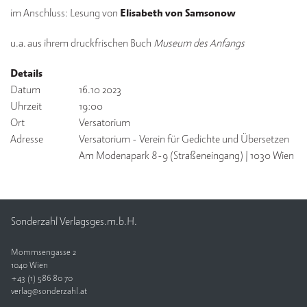
im Anschluss: Lesung von
Elisabeth von Samsonow
V
e
u.a. aus ihrem druckfrischen Buch
Museum des Anfangs
rl
a
Details
g
Datum
16.10 2023
Uhrzeit
19:00
K
Ort
Versatorium
o
Adresse
Versatorium - Verein für Gedichte und Übersetzen
n
t
Am Modenapark 8-9 (Straßeneingang) | 1030 Wien
a
k
t
Sonderzahl Verlagsges.m.b.H.
Mommsengasse 2
1040 Wien
+43 (1) 586 80 70
verlag@sonderzahl.at