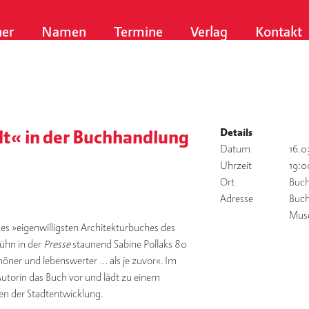
er
Namen
Termine
Verlag
Kontakt
Details
dt« in der Buchhandlung
Datum
16.0
Uhrzeit
19:0
Ort
Buch
Adresse
Buch
Muse
 des »eigenwilligsten Architekturbuches des
Kühn in der
Presse
staunend Sabine Pollaks 80
höner und lebenswerter … als je zuvor«. Im
Autorin das Buch vor und lädt zu einem
en der Stadtentwicklung.