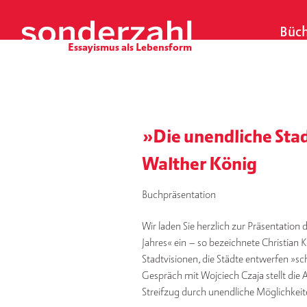
S
k
Büch
i
p
t
o
c
o
»Die unendliche Sta
n
t
Walther König
e
n
Buchpräsentation
t
Wir laden Sie herzlich zur Präsentation
Jahres« ein – so bezeichnete Christian 
Stadtvisionen, die Städte entwerfen »sc
Gespräch mit Wojciech Czaja stellt die 
Streifzug durch unendliche Möglichkeit