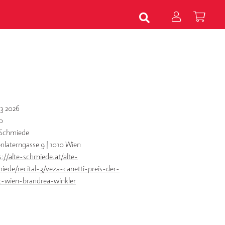
3 2026
0
 Schmiede
nlaterngasse 9 | 1010 Wien
s://alte-schmiede.at/alte-
iede/recital-3/veza-canetti-preis-der-
t-wien-brandrea-winkler