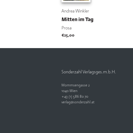
Andrea Winkler
Mitten im Tag
Prosa
€
25,00
Sonderzahl Verlagsges.m.b.H.
Mommsengasse 2
1040 Wien
+43 (1) 586 80 70
verlag@sonderzahl.at