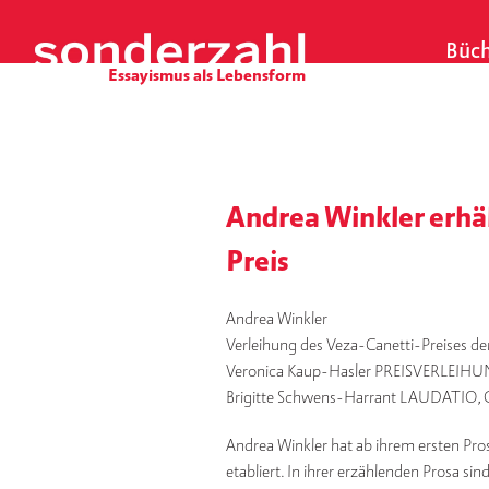
S
k
Büch
i
p
t
o
c
o
Andrea Winkler erhä
n
t
Preis
e
n
Andrea Winkler
t
Verleihung des Veza-Canetti-Preises de
Veronica Kaup-Hasler PREISVERLEIH
Brigitte Schwens-Harrant LAUDATIO
Andrea Winkler hat ab ihrem ersten P
etabliert. In ihrer erzählenden Prosa si