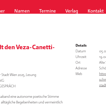
er
Namen
Termine
Verlag
Kontakt
Details
lt den Veza-Canetti-
Datum
05.0
Uhrzeit
19.0
Ort
Alte
Adresse
Schö
Web
http
r Stadt Wien 2025, Lesung
schm
UNG
stad
, GESPRÄCH
rosaband eine autonome poetische Stimme
nd alltägliche Begebenheiten und vermeintlich