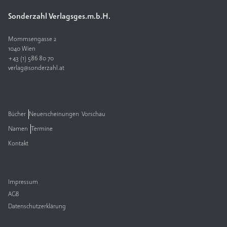
Sonderzahl Verlagsges.m.b.H.
V
e
rl
Mommsengasse 2
a
1040 Wien
+43 (1) 586 80 70
g
verlag@sonderzahl.at
K
o
n
t
Bücher
Neuerscheinungen
Vorschau
a
Namen
Termine
k
t
Kontakt
Impressum
AGB
Datenschutzerklärung