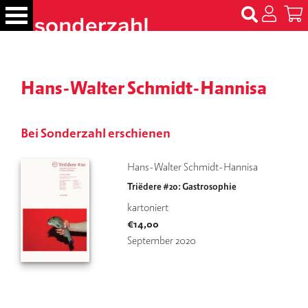
S
k
i
p
B
t
ü
Hans-Walter Schmidt-Hannisa
c
o
h
c
e
o
r
Bei Sonderzahl erschienen
n
t
N
Hans-Walter Schmidt-Hannisa
e
a
Triëdere #20: Gastrosophie
m
n
e
t
kartoniert
n
€
14,00
September 2020
T
er
m
in
e