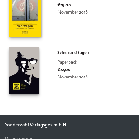
€
25,00
V
November 2018
e
rl
a
g
K
Sehen und Sagen
o
Paperback
n
t
€
22,00
a
November 2016
k
t
Sonderzahl Verlagsges.m.b.H.
Mommsengasse 2