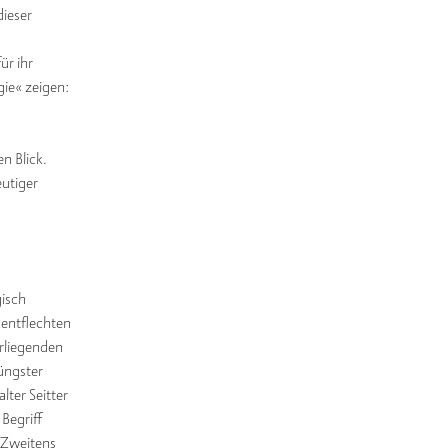
ieser
ür ihr
gie« zeigen:
n Blick.
eutiger
gisch
 entflechten
rliegenden
üngster
lter Seitter
Begriff
 Zweitens