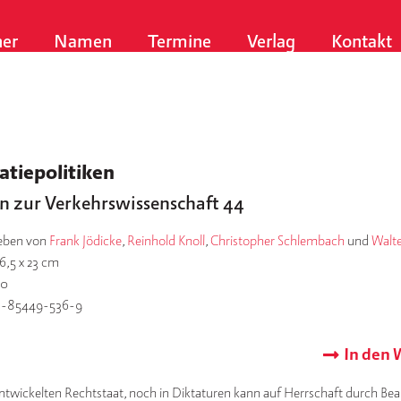
er
Namen
Termine
Verlag
Kontakt
atiepolitiken
en zur Verkehrswissenschaft 44
eben von
Frank Jödicke
,
Reinhold Knoll
,
Christopher Schlembach
und
Walte
6,5 x 23 cm
20
3-85449-536-9
In den
twickelten Rechtstaat, noch in Diktaturen kann auf Herrschaft durch Be