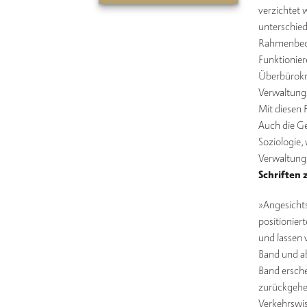
verzichtet
unterschied
Rahmenbedi
Funktionier
Überbürokra
Verwaltungs
Mit diesen 
Auch die Ge
Soziologie,
Verwaltungs
Schriften 
»Angesichts
positionier
und lassen
Band und ab
Band ersche
zurückgehen
Verkehrswi