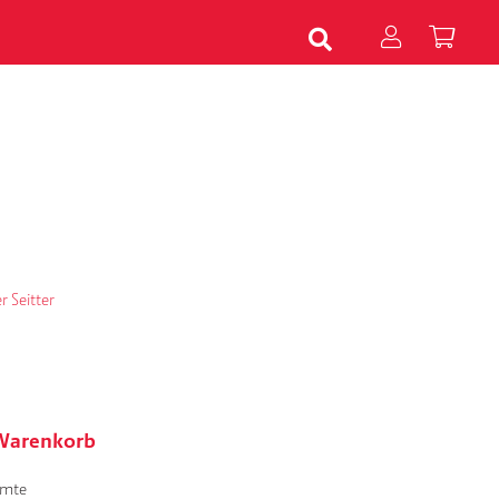
r Seitter
 Warenkorb
amte