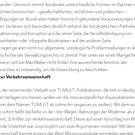
 werden. Dennoch nimmt Bürokratie unterschiedliche Formen im Rahmen d
lichen historischen – gesellschaftlichen, rechtlichen und politischen –
ngungen an. Bürokratien haben historisch gebundene Voraussetzungen f
en. Sie lassen sich besonders deutlich anhand der bürokratischen »Patholo
tisierung und Korruption auf der einen Seite, die Verselbständigung von
einheiten oder »doppelte Bürokratien« auf der anderen Seite.
Fragen geraten nicht nur allgemeine, soziologische Problemstellungen in de
schichte des Verwaltungsrechts ist zentral. Hier orten wir einen Mangel h
 wie er sich bei Max Weber nicht findet. Eine ausreichende Kenntnis des
rechtes ist notwendig, um die Entwicklung zu beschreiben.
zur Verkehrswissenschaft
 der verwirrenden Vielzahl von TUMULT-Publikationen, die teils in ideolo
ten Verlagen erscheinen, wollen wir die missverständlichen Äquivokationen
 von dem Namen TUMULT ab (ohne ihn vergessen zu wollen). Mit dem vo
 sofort heißt die Reihe, in der ›Von Wegen. Bahnungen der Moderne‹ als j
int,
Schriften zur Verkehrswissenschaft.
Dieser auf einen Vorschlag von Wa
de Untertitel war ursprünglich von zwei Argumenten motiviert. Mit dem 
ssenschaft konnte erstens das Wort Wissenssoziologie vermieden werden.