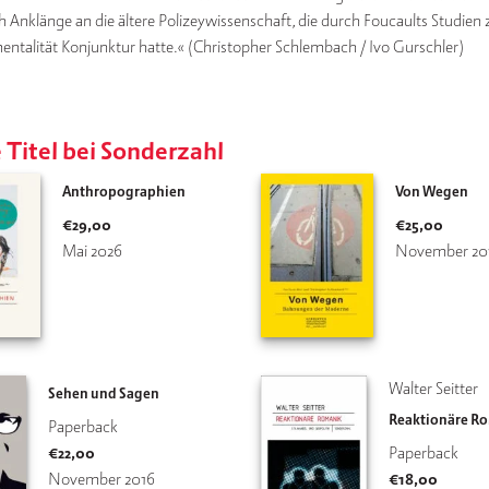
h Anklänge an die ältere Polizeywissenschaft, die durch Foucaults Studien 
talität Konjunktur hatte.« (Christopher Schlembach / Ivo Gurschler)
 Titel bei Sonderzahl
Anthropographien
Von Wegen
€
29,00
€
25,00
Mai 2026
November 20
Walter Seitter
Sehen und Sagen
Reaktionäre R
Paperback
€
22,00
Paperback
November 2016
€
18,00