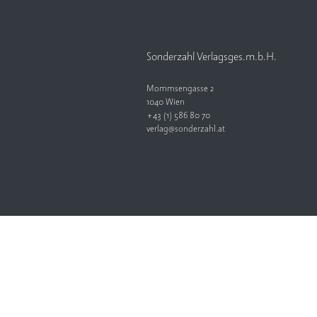
Sonderzahl Verlagsges.m.b.H.
Mommsengasse 2
1040 Wien
+43 (1) 586 80 70
verlag@sonderzahl.at