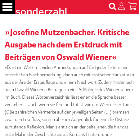
S
k
i
p
B
»Josefine Mutzenbacher. Kritische
t
ü
c
o
Ausgabe nach dem Erstdruck mit
h
c
e
Beiträgen von Oswald Wiener«
o
r
n
»Es ist ein Werk mit vielen Anmerkungen auf fast jeder Seite, einer
t
N
editorischen Nachbemerkung, dann auch mit erotischen Karikaturen
e
a
aus der Ära der Erstauflage und einem Nachwort. Zudem finden sich
m
n
auch Oswald Wieners ›Beiträge zu eine Ädöologie des Wienerischen‹
e
t
im Buch. Dieses Wörterverzeichnis lässt einen die Sprache besser
n
verstehen – auch wenn sie fern und tot ist wie das Wien dieser Tage.
T
(D)ie zahlreichen Vermerke auf den jeweiligen Seiten (…) bremsen
er
zwar den Lesefluss, sorgen aber im Augenblick für eine die Distanz
m
aufrufende Reflexion. Man sieht sich an der Seite jener, die hier das
in
erste Mal in der Geschichte dieses Romans Hintergründe
e