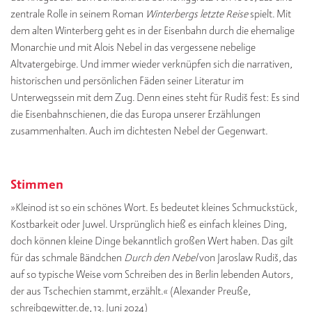
zentrale Rolle in seinem Roman
Winterbergs letzte Reise
spielt. Mit
dem alten Winterberg geht es in der Eisenbahn durch die ehemalige
Monarchie und mit Alois Nebel in das vergessene nebelige
Altvatergebirge. Und immer wieder verknüpfen sich die narrativen,
historischen und persönlichen Fäden seiner Literatur im
Unterwegssein mit dem Zug. Denn eines steht für Rudiš fest: Es sind
die Eisenbahnschienen, die das Europa unserer Erzählungen
zusammenhalten. Auch im dichtesten Nebel der Gegenwart.
Stimmen
»Kleinod ist so ein schönes Wort. Es bedeutet kleines Schmuckstück,
Kostbarkeit oder Juwel. Ursprünglich hieß es einfach kleines Ding,
doch können kleine Dinge bekanntlich großen Wert haben. Das gilt
für das schmale Bändchen
Durch den Nebel
von Jaroslaw Rudiš, das
auf so typische Weise vom Schreiben des in Berlin lebenden Autors,
der aus Tschechien stammt, erzählt.« (Alexander Preuße,
schreibgewitter.de, 13. Juni 2024)