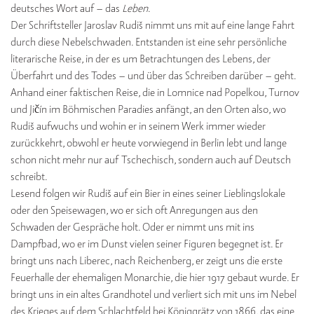
deutsches Wort auf – das
Leben
.
Der Schriftsteller Jaroslav Rudiš nimmt uns mit auf eine lange Fahrt
durch diese Nebelschwaden. Entstanden ist eine sehr persönliche
literarische Reise, in der es um Betrachtungen des Lebens, der
Überfahrt und des Todes – und über das Schreiben darüber – geht.
Anhand einer faktischen Reise, die in Lomnice nad Popelkou, Turnov
und Jičín im Böhmischen Paradies anfängt, an den Orten also, wo
Rudiš aufwuchs und wohin er in seinem Werk immer wieder
zurückkehrt, obwohl er heute vorwiegend in Berlin lebt und lange
schon nicht mehr nur auf Tschechisch, sondern auch auf Deutsch
schreibt.
Lesend folgen wir Rudiš auf ein Bier in eines seiner Lieblingslokale
oder den Speisewagen, wo er sich oft Anregungen aus den
Schwaden der Gespräche holt. Oder er nimmt uns mit ins
Dampfbad, wo er im Dunst vielen seiner Figuren begegnet ist. Er
bringt uns nach Liberec, nach Reichenberg, er zeigt uns die erste
Feuerhalle der ehemaligen Monarchie, die hier 1917 gebaut wurde. Er
bringt uns in ein altes Grandhotel und verliert sich mit uns im Nebel
des Krieges auf dem Schlachtfeld bei Königgrätz von 1866, das eine