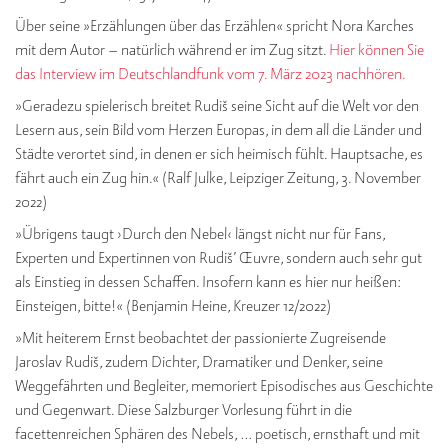
Über seine »Erzählungen über das Erzählen« spricht Nora Karches
mit dem Autor – natürlich während er im Zug sitzt.
Hier können Sie
das Interview im Deutschlandfunk vom 7. März 2023 nachhören.
»Geradezu spielerisch breitet Rudiš seine Sicht auf die Welt vor den
Lesern aus, sein Bild vom Herzen Europas, in dem all die Länder und
Städte verortet sind, in denen er sich heimisch fühlt. Hauptsache, es
fährt auch ein Zug hin.« (Ralf Julke, Leipziger Zeitung, 3. November
2022)
»Übrigens taugt ›Durch den Nebel‹ längst nicht nur für Fans,
Experten und Expertinnen von Rudiš’ Œuvre, sondern auch sehr gut
als Einstieg in dessen Schaffen. Insofern kann es hier nur heißen:
Einsteigen, bitte!« (Benjamin Heine, Kreuzer 12/2022)
»Mit heiterem Ernst beobachtet der passionierte Zugreisende
Jaroslav Rudiš, zudem Dichter, Dramatiker und Denker, seine
Weggefährten und Begleiter, memoriert Episodisches aus Geschichte
und Gegenwart. Diese Salzburger Vorlesung führt in die
facettenreichen Sphären des Nebels, … poetisch, ernsthaft und mit